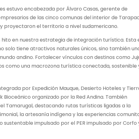
nales estuvo encabezada por Álvaro Casas, gerente de
presarios de las cinco comunas del interior de Tarapac
y proyectaron el territorio a nivel sudamericano.
ito en nuestra estrategia de integración turística. Esta 
 solo tiene atractivos naturales únicos, sino también un
 mundo andino. Fortalecer vínculos con destinos como Juj
os como una macrozona turística conectada, sostenible 
integrada por Expedición Mauque, Desierto Hoteles y Tierr
Link Bioceánico organizado por la Red Andina. También
del Tamarugal, destacando rutas turísticas ligadas a la
onial, la artesanía indígena y las experiencias comunita
mo sustentable impulsado por el PER impulsado por Corfo 