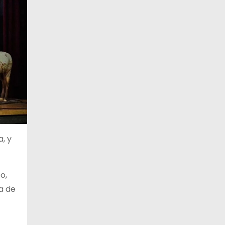
a, y
o,
a de