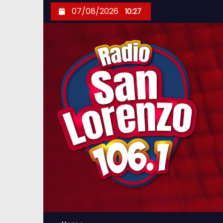
S
07/08/2026
10:27
k
i
p
t
o
c
o
n
t
e
n
t