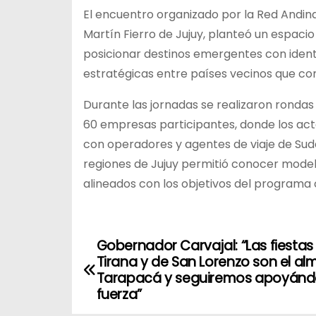
El encuentro organizado por la Red Andina
Martín Fierro de Jujuy, planteó un espaci
posicionar destinos emergentes con identi
estratégicas entre países vecinos que com
Durante las jornadas se realizaron ronda
60 empresas participantes, donde los ac
con operadores y agentes de viaje de Suda
regiones de Jujuy permitió conocer modelos
alineados con los objetivos del programa 
Gobernador Carvajal: “Las fiestas
N
Tirana y de San Lorenzo son el al
a
Tarapacá y seguiremos apoyánd
fuerza”
v