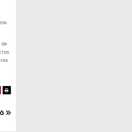
zas
 de
ctas
tres
cá