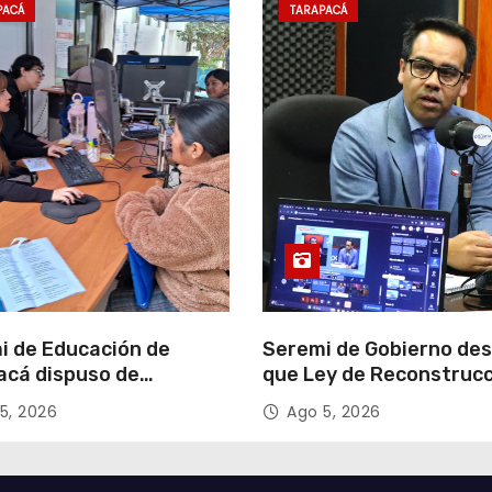
PACÁ
TARAPACÁ
i de Educación de
Seremi de Gobierno de
acá dispuso de
que Ley de Reconstruc
tadores para apoyar
Nacional impulsará la
5, 2026
Ago 5, 2026
so de Admisión Escolar
inversión y el empleo e
Tarapacá