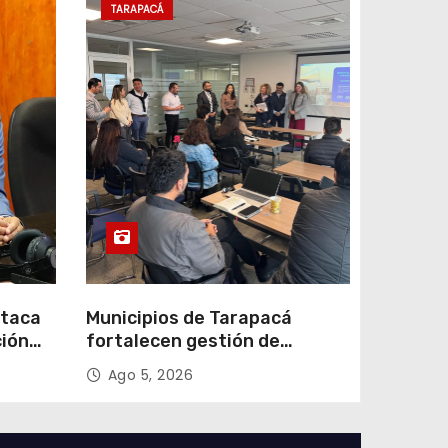
TARAPACÁ
staca
Municipios de Tarapacá
ción
fortalecen gestión de
subsidios de agua potable en
Ago 5, 2026
n
jornada regional organizada
por Aguas del Altiplano y
ANDESS