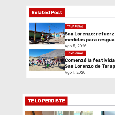
e
Related Post
g
TAMARUGAL
a
San Lorenzo: refuer
c
medidas para resgua
seguridad del sumini
Ago 5, 2026
i
eléctrico durante la
TAMARUGAL
festividad
Comenzó la festivida
ó
San Lorenzo de Tara
n
2026 con despliegue
Ago 1, 2026
servicios y llegada d
d
peregrinos
e
TE LO PERDISTE
e