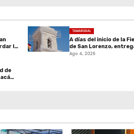
TAMARUGAL
zan
A días del inicio de la F
rdar la
de San Lorenzo, entreg
stro
obras de emergencia p
Ago 4, 2026
resguardar su históric
campanario
d de
pacá
 de
e