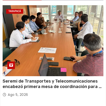
d
TARAPACÁ
a
s
Seremi de Transportes y Telecomunicaciones
encabezó primera mesa de coordinación para el
retiro de cables en desuso en Iquique
Ago 5, 2026