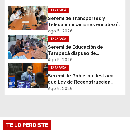
c
TARAPACÁ
i
Seremi de Transportes y
Telecomunicaciones encabezó
ó
primera mesa de coordinación
Ago 5, 2026
para el retiro de cables en
TARAPACÁ
n
desuso en Iquique
Seremi de Educación de
d
Tarapacá dispuso de
facilitadores para apoyar
Ago 5, 2026
e
proceso de Admisión Escolar
TARAPACÁ
2027
Seremi de Gobierno destaca
e
que Ley de Reconstrucción
Nacional impulsará la inversión
Ago 5, 2026
n
y el empleo en Tarapacá
t
r
TE LO PERDISTE
a