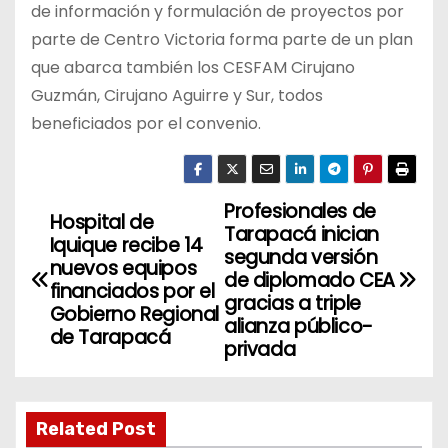
de información y formulación de proyectos por
parte de Centro Victoria forma parte de un plan
que abarca también los CESFAM Cirujano
Guzmán, Cirujano Aguirre y Sur, todos
beneficiados por el convenio.
Profesionales de
N
Hospital de
Tarapacá inician
Iquique recibe 14
a
segunda versión
nuevos equipos
de diplomado CEA
financiados por el
v
gracias a triple
Gobierno Regional
alianza público-
de Tarapacá
e
privada
g
a
Related Post