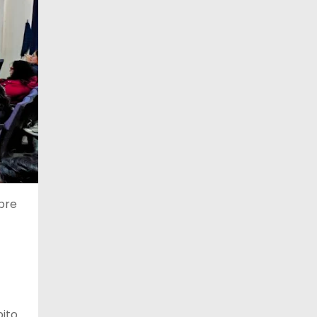
obre
bito