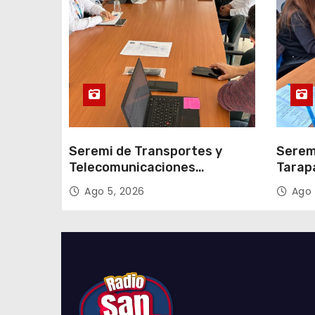
r
a
d
a
s
Seremi de Transportes y
Serem
Telecomunicaciones
Tarap
encabezó primera mesa de
facili
Ago 5, 2026
Ago 
coordinación para el retiro de
proce
cables en desuso en Iquique
2027