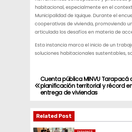
habitacional, especialmente en el context
Municipalidad de Iquique. Durante el encu
cooperativas de vivienda, promoviendo u
articulada los desafíos en materia de acce
Esta instancia marca el inicio de un traba
soluciones habitacionales sustentables, so
Cuenta pública MINVU Tarapacá 
N
planificación territorial y récord e
a
entrega de viviendas
v
Related Post
e
g