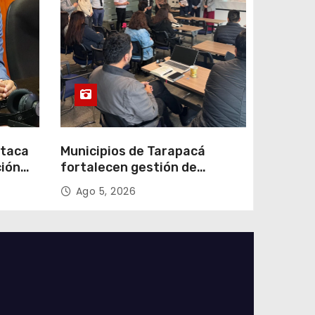
staca
Municipios de Tarapacá
ción
fortalecen gestión de
subsidios de agua potable en
Ago 5, 2026
n
jornada regional organizada
por Aguas del Altiplano y
ANDESS