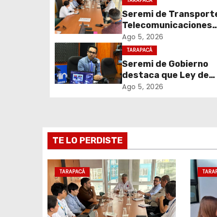
TARAPACÁ
Seremi de Transport
a
Telecomunicaciones
c
encabezó primera me
Ago 5, 2026
coordinación para el 
TARAPACÁ
i
de cables en desuso 
Seremi de Gobierno
Iquique
destaca que Ley de
ó
Reconstrucción Naci
Ago 5, 2026
n
impulsará la inversión
empleo en Tarapacá
d
e
TE LO PERDISTE
e
TARAPACÁ
TARA
n
t