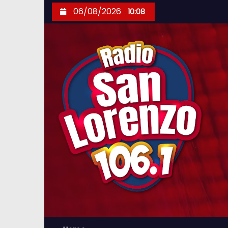
S
06/08/2026
10:08
k
i
p
t
o
c
o
n
t
e
n
t