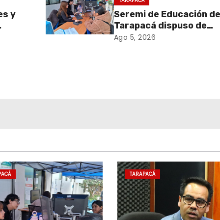
TARAPACÁ
es y
Seremi de Educación d
Tarapacá dispuso de
sa de
facilitadores para apo
Ago 5, 2026
retiro
proceso de Admisión
en
Escolar 2027
onal
 y el
PACÁ
TARAPACÁ