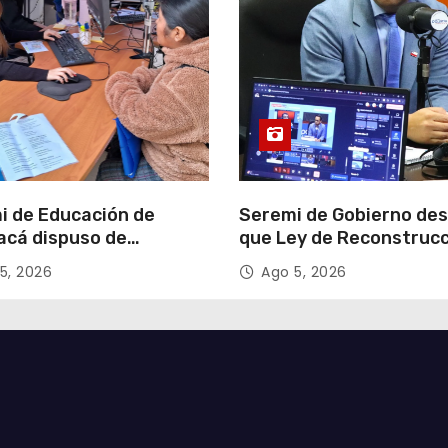
i de Educación de
Seremi de Gobierno de
acá dispuso de
que Ley de Reconstruc
tadores para apoyar
Nacional impulsará la
5, 2026
Ago 5, 2026
so de Admisión Escolar
inversión y el empleo e
Tarapacá