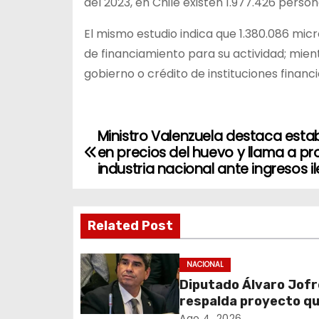
del 2023, en Chile existen 1.977.426 pers
El mismo estudio indica que 1.380.086 mi
de financiamiento para su actividad; mie
gobierno o crédito de instituciones financ
Ministro Valenzuela destaca estab
N
en precios del huevo y llama a pr
a
industria nacional ante ingresos i
v
Related Post
e
g
NACIONAL
Diputado Álvaro Jofr
a
respalda proyecto q
fortalece el control 
Ago 4, 2026