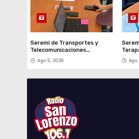
d
a
s
Seremi de Transportes y
Serem
Telecomunicaciones
Tarap
encabezó primera mesa de
facili
Ago 5, 2026
Ago 
coordinación para el retiro de
proce
cables en desuso en Iquique
2027