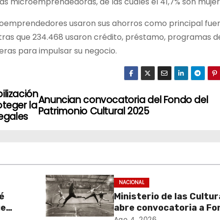
onas microemprendedoras, de las cuales el 41,7% son mujer
croemprendedores usaron sus ahorros como principal fue
ntras que 234.468 usaron crédito, préstamo, programas d
ieras para impulsar su negocio.
ilización
Anuncian convocatoria del Fondo del
oteger la
Patrimonio Cultural 2025
legales
NACIONAL
é
Ministerio de las Cultu
ue
abre convocatoria a Fo
de
Cultura 2027 con foco 
Ago 4, 2026