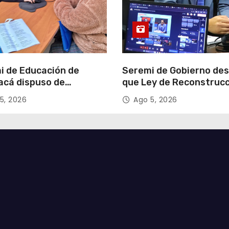
i de Educación de
Seremi de Gobierno de
acá dispuso de
que Ley de Reconstruc
tadores para apoyar
Nacional impulsará la
5, 2026
Ago 5, 2026
so de Admisión Escolar
inversión y el empleo e
Tarapacá