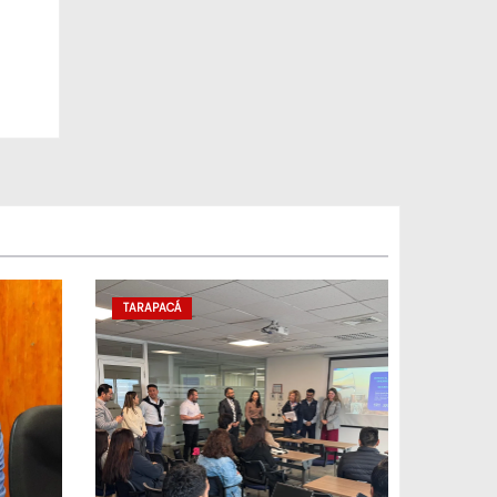
ión y
TARAPACÁ