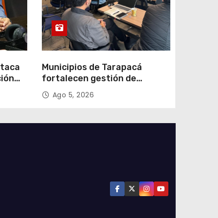
staca
Municipios de Tarapacá
ción
fortalecen gestión de
subsidios de agua potable en
Ago 5, 2026
n
jornada regional organizada
por Aguas del Altiplano y
ANDESS