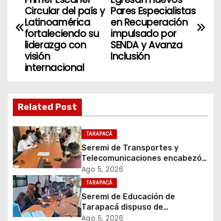
a
Circular del país y
Pares Especialistas
Latinoamérica
en Recuperación
v
fortaleciendo su
impulsado por
liderazgo con
SENDA y Avanza
e
visión
Inclusión
internacional
g
a
Related Post
c
i
TARAPACÁ
Seremi de Transportes y
ó
Telecomunicaciones encabezó
primera mesa de coordinación
Ago 5, 2026
n
para el retiro de cables en
TARAPACÁ
desuso en Iquique
d
Seremi de Educación de
Tarapacá dispuso de
e
facilitadores para apoyar
Ago 5, 2026