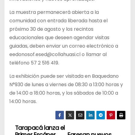
La muestra permanecerá abierta a la
comunidad con entrada liberada hasta el
próximo 30 de agosto y los recintos
educacionales que deseen agendar visitas
guiadas, deben enviar un correo electrónico a
eedonosof.esed@collahuasi.cl o llamar al
teléfono 57 2 516 419.
La exhibición puede ser visitada en Baquedano
N°930 de lunes a viernes de 08:30 a 13:00 horas y
de 14:00 a 18:00 horas, y los sábados de 10:00 a
14:00 horas.
Tarapacá lanza el
N
Primer Escáner
Egresan nuevos