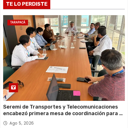
d
TE LO PERDISTE
a
s
TARAPACÁ
Seremi de Transportes y Telecomunicaciones
encabezó primera mesa de coordinación para el
retiro de cables en desuso en Iquique
Ago 5, 2026