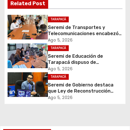
Related Post
i
ó
TARAPACÁ
Seremi de Transportes y
n
Telecomunicaciones encabezó
primera mesa de coordinación
Ago 5, 2026
d
para el retiro de cables en
TARAPACÁ
desuso en Iquique
e
Seremi de Educación de
Tarapacá dispuso de
e
facilitadores para apoyar
Ago 5, 2026
proceso de Admisión Escolar
TARAPACÁ
n
2027
Seremi de Gobierno destaca
t
que Ley de Reconstrucción
Nacional impulsará la inversión
Ago 5, 2026
r
y el empleo en Tarapacá
a