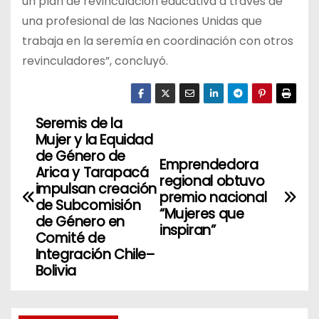
un plan de revinculación educativa a través de
una profesional de las Naciones Unidas que
trabaja en la seremía en coordinación con otros
revinculadores”, concluyó.
Seremis de la
N
Mujer y la Equidad
a
de Género de
Emprendedora
Arica y Tarapacá
regional obtuvo
v
impulsan creación
premio nacional
de Subcomisión
“Mujeres que
e
de Género en
inspiran”
Comité de
g
Integración Chile–
Bolivia
a
c