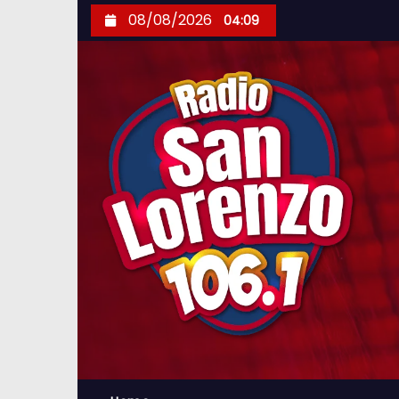
S
08/08/2026
04:09
k
i
p
t
o
c
o
n
t
e
n
t