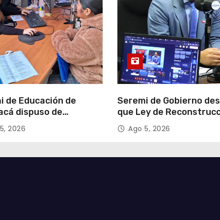
i de Educación de
Seremi de Gobierno de
acá dispuso de
que Ley de Reconstruc
tadores para apoyar
Nacional impulsará la
5, 2026
Ago 5, 2026
so de Admisión Escolar
inversión y el empleo e
Tarapacá