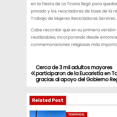
en la Fiesta de La Tirana llegó para qued
privado y los recicladores de base de la 
Trabajo de Mujeres Recicladoras Servirec.
Cabe recordar que en su primera versión
reutilizables, incorporando desde entonces
conmemoraciones religiosas más important
Cerca de 3 mil adultos mayores
N
participaron de la Eucaristía en 
a
gracias al apoyo del Gobierno Reg
v
Related Post
e
g
TAMARUGAL