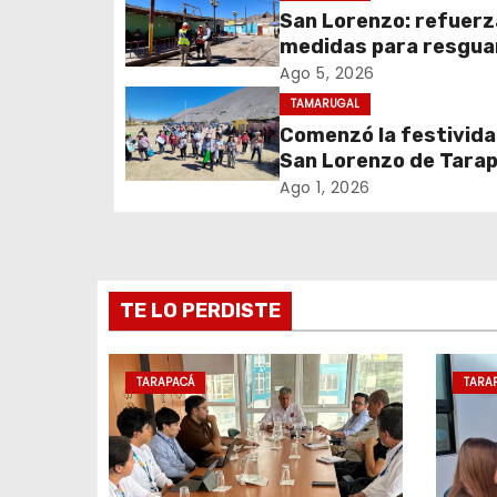
San Lorenzo: refuer
a
medidas para resgua
c
seguridad del sumini
Ago 5, 2026
eléctrico durante la
TAMARUGAL
i
festividad
Comenzó la festivida
San Lorenzo de Tara
ó
2026 con despliegue
Ago 1, 2026
n
servicios y llegada d
peregrinos
d
e
TE LO PERDISTE
e
TARAPACÁ
TARA
n
t