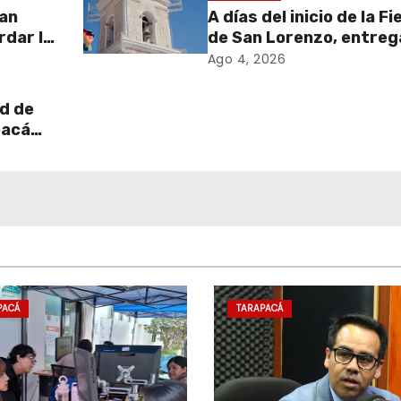
zan
A días del inicio de la F
rdar la
de San Lorenzo, entreg
stro
obras de emergencia p
Ago 4, 2026
resguardar su históric
campanario
d de
pacá
 de
e
PACÁ
TARAPACÁ