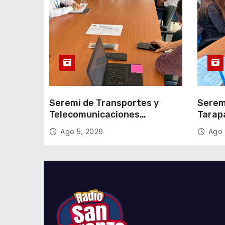
r
a
d
a
s
Seremi de Transportes y
Serem
Telecomunicaciones
Tarap
encabezó primera mesa de
facili
Ago 5, 2026
Ago 
coordinación para el retiro de
proce
cables en desuso en Iquique
2027