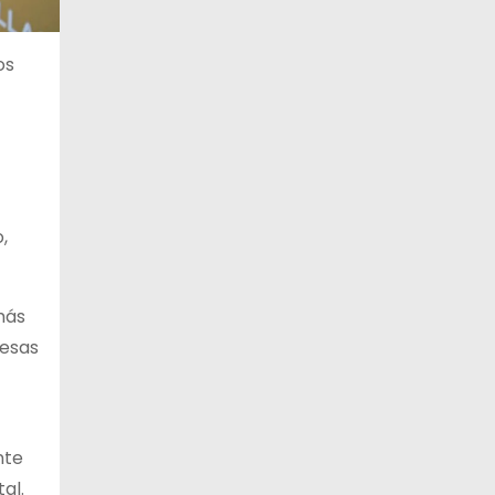
os
,
más
resas
nte
al.