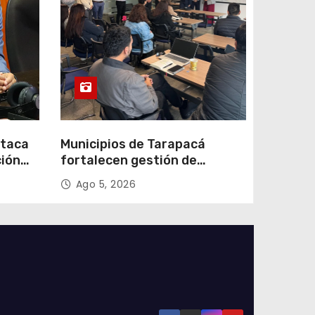
staca
Municipios de Tarapacá
ción
fortalecen gestión de
subsidios de agua potable en
Ago 5, 2026
n
jornada regional organizada
por Aguas del Altiplano y
ANDESS