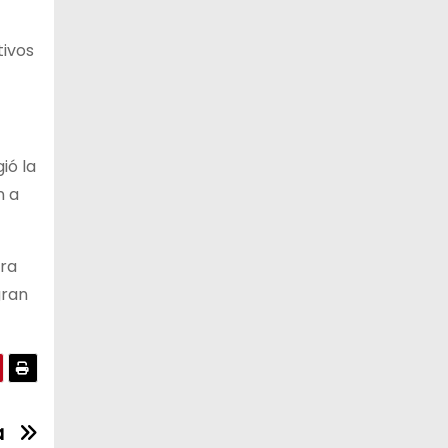
tivos
ió la
n a
era
gran
a