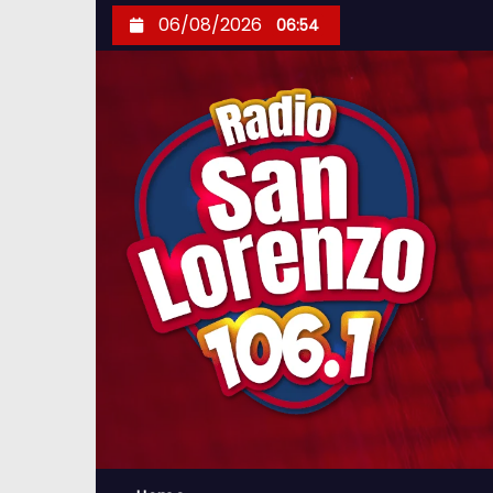
S
06/08/2026
06:54
k
i
p
t
o
c
o
n
t
e
n
t