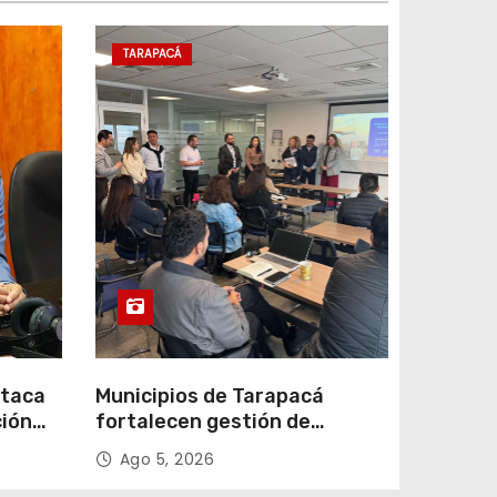
TARAPACÁ
staca
Municipios de Tarapacá
ción
fortalecen gestión de
subsidios de agua potable en
Ago 5, 2026
n
jornada regional organizada