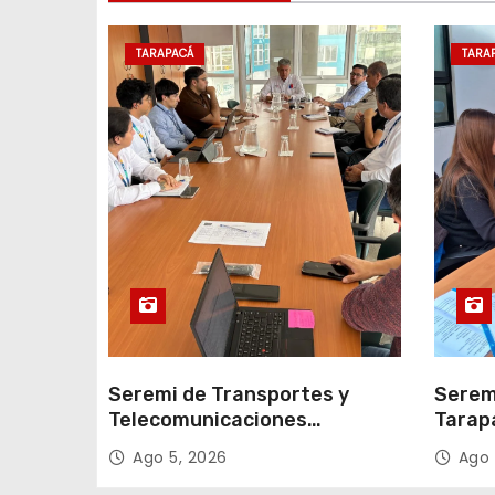
e
TARAPACÁ
TARA
n
t
r
a
d
a
s
Seremi de Transportes y
Serem
Telecomunicaciones
Tarap
encabezó primera mesa de
facili
Ago 5, 2026
Ago 
coordinación para el retiro de
proce