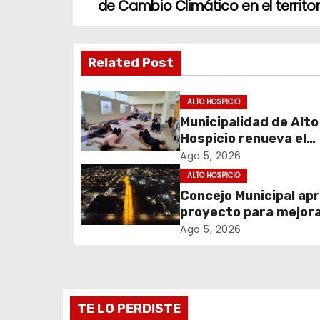
a
de Cambio Climático en el territor
v
Related Post
e
g
ALTO HOSPICIO
Municipalidad de Alto
a
Hospicio renueva el
c
Programa Red Local 
Ago 5, 2026
Apoyos y Cuidados
ALTO HOSPICIO
i
Concejo Municipal ap
proyecto para mejora
ó
alumbrado público de
Ago 5, 2026
n
sector El Boro
d
e
TE LO PERDISTE