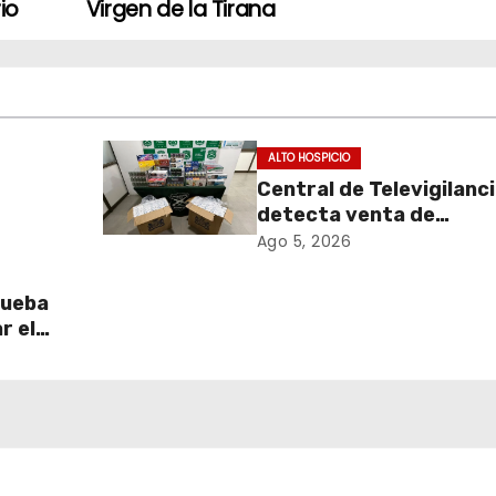
io
Virgen de la Tirana
ALTO HOSPICIO
Central de Televigilanc
detecta venta de
de
cigarrillos de contraba
Ago 5, 2026
y permite incautación 
más de 3 mil cajetillas
rueba
r el
l