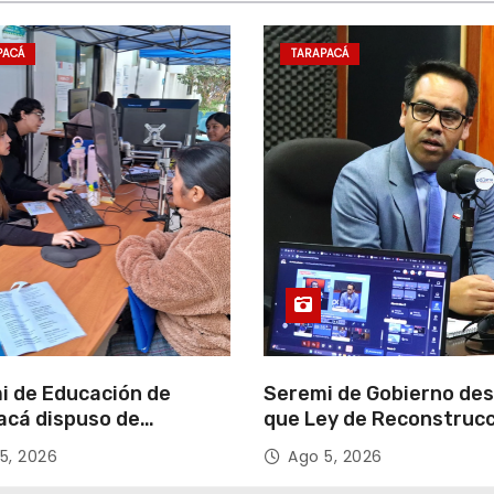
PACÁ
TARAPACÁ
i de Educación de
Seremi de Gobierno de
acá dispuso de
que Ley de Reconstruc
tadores para apoyar
Nacional impulsará la
5, 2026
Ago 5, 2026
so de Admisión Escolar
inversión y el empleo e