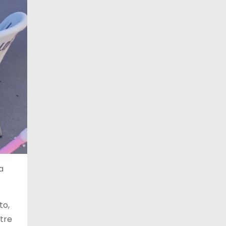
a
to,
tre