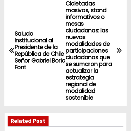
Cicletadas
N
masivas, stand
a
informativos o
mesas
v
ciudadanas: las
Saludo
nuevas
Institucional al
e
modalidades de
Presidente de la
participaciones
g
República de Chile
ciudadanas que
Señor Gabriel Boric
se sumaron para
a
Font
actualizar la
estrategia
c
regional de
i
modalidad
sostenible
ó
n
Related Post
d