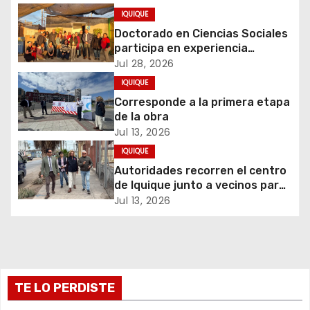
IQUIQUE
e
Doctorado en Ciencias Sociales
e
participa en experiencia
comunitaria sobre cuidados y
Jul 28, 2026
n
migración
IQUIQUE
Corresponde a la primera etapa
t
de la obra
Jul 13, 2026
r
IQUIQUE
a
Autoridades recorren el centro
de Iquique junto a vecinos para
d
abordar problemáticas y
Jul 13, 2026
recuperar espacios públicos
a
s
TE LO PERDISTE