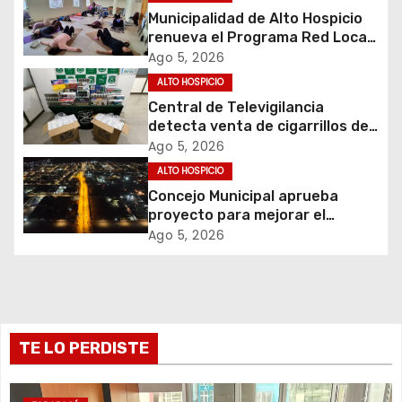
c
Municipalidad de Alto Hospicio
i
renueva el Programa Red Local
de Apoyos y Cuidados
Ago 5, 2026
ó
ALTO HOSPICIO
Central de Televigilancia
n
detecta venta de cigarrillos de
contrabando y permite
d
Ago 5, 2026
incautación de más de 3 mil
ALTO HOSPICIO
cajetillas
e
Concejo Municipal aprueba
proyecto para mejorar el
e
alumbrado público del sector El
Ago 5, 2026
Boro
n
t
r
TE LO PERDISTE
a