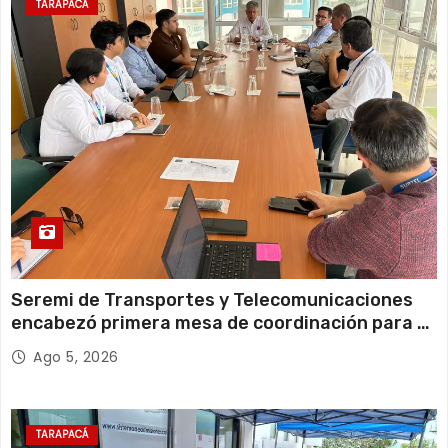
TARAPACÁ
d
a
s
Seremi de Transportes y Telecomunicaciones
encabezó primera mesa de coordinación para el
retiro de cables en desuso en Iquique
Ago 5, 2026
TARAPACÁ