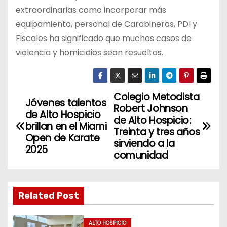
extraordinarias como incorporar más
equipamiento, personal de Carabineros, PDI y
Fiscales ha significado que muchos casos de
violencia y homicidios sean resueltos.
Colegio Metodista
N
Jóvenes talentos
Robert Johnson
de Alto Hospicio
a
de Alto Hospicio:
brillan en el Miami
Treinta y tres años
Open de Karate
v
sirviendo a la
2025
comunidad
e
g
Related Post
a
ALTO HOSPICIO