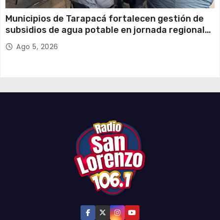
Municipios de Tarapacá fortalecen gestión de
subsidios de agua potable en jornada regional
organizada por Aguas del Altiplano y ANDESS
Ago 5, 2026