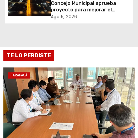
e
Concejo Municipal aprueba
proyecto para mejorar el
e
alumbrado público del sector El
Ago 5, 2026
Boro
n
t
r
TE LO PERDISTE
a
TARAPACÁ
d
a
s