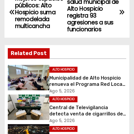
salud municipal de
públicos: Alto
a
Alto Hospicio
Hospicio suma
registra 93
remodelada
v
agresiones a sus
multicancha
funcionarios
e
g
Related Post
a
c
ALTO HOSPICIO
Municipalidad de Alto Hospicio
i
renueva el Programa Red Local
de Apoyos y Cuidados
Ago 5, 2026
ó
ALTO HOSPICIO
Central de Televigilancia
n
detecta venta de cigarrillos de
contrabando y permite
d
Ago 5, 2026
incautación de más de 3 mil
ALTO HOSPICIO
cajetillas