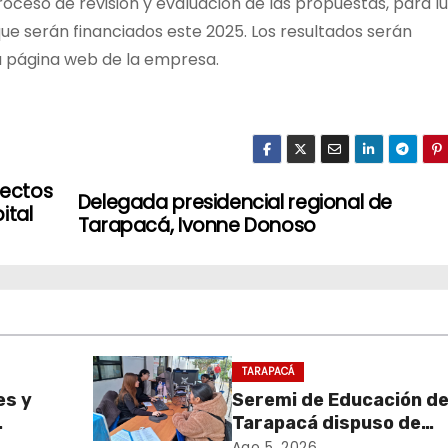
ceso de revisión y evaluación de las propuestas, para l
que serán financiados este 2025. Los resultados serán
 página web de la empresa.
yectos
Delegada presidencial regional de
ital
Tarapacá, Ivonne Donoso
TARAPACÁ
es y
Seremi de Educación d
Tarapacá dispuso de
sa de
facilitadores para apo
Ago 5, 2026