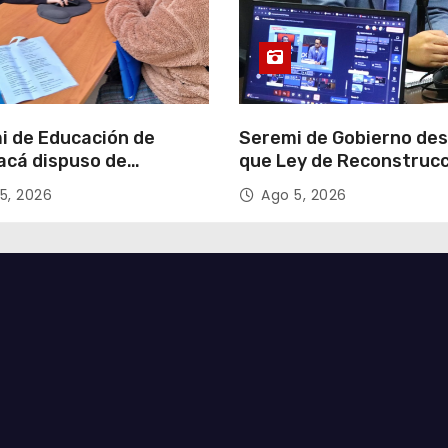
i de Educación de
Seremi de Gobierno de
acá dispuso de
que Ley de Reconstruc
tadores para apoyar
Nacional impulsará la
5, 2026
Ago 5, 2026
so de Admisión Escolar
inversión y el empleo e
Tarapacá