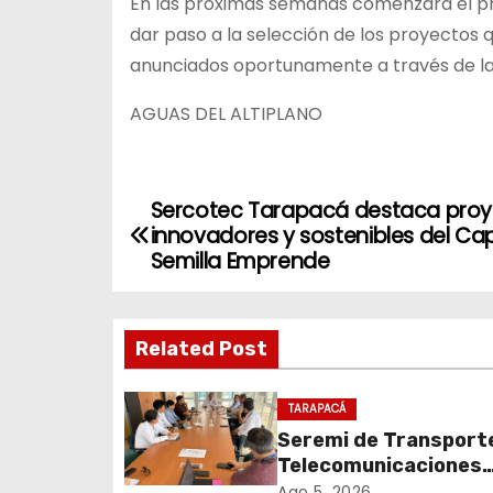
En las próximas semanas comenzará el pro
dar paso a la selección de los proyectos 
anunciados oportunamente a través de la
AGUAS DEL ALTIPLANO
Sercotec Tarapacá destaca pro
N
innovadores y sostenibles del Cap
a
Semilla Emprende
v
Related Post
e
g
TARAPACÁ
Seremi de Transport
a
Telecomunicaciones
encabezó primera me
Ago 5, 2026