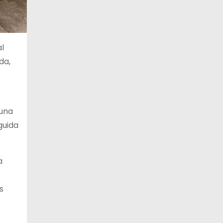
al
da,
 una
guida
a
s