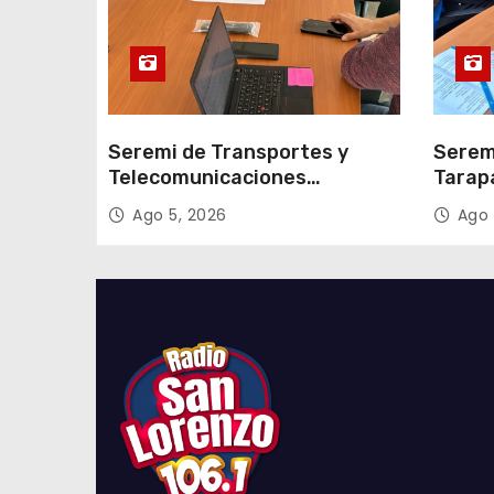
d
a
s
Seremi de Transportes y
Serem
Telecomunicaciones
Tarap
encabezó primera mesa de
facili
Ago 5, 2026
Ago 
coordinación para el retiro de
proce
cables en desuso en Iquique
2027