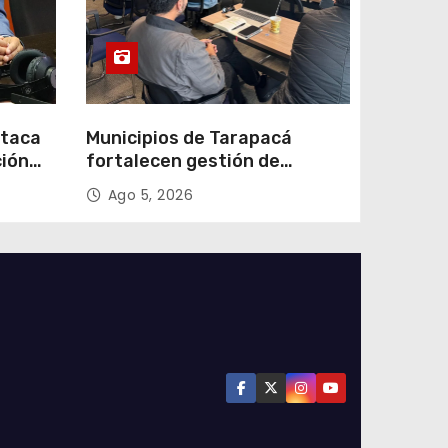
staca
Municipios de Tarapacá
ción
fortalecen gestión de
subsidios de agua potable en
Ago 5, 2026
n
jornada regional organizada
por Aguas del Altiplano y
ANDESS