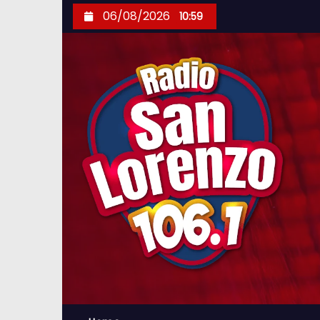
S
06/08/2026
10:59
k
i
p
t
o
c
o
n
t
e
n
t