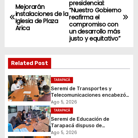
presidencial:
Mejorarán
a
“Nuestro Gobierno
instalaciones de la
reafirma el
Iglesia de Plaza
v
compromiso con
Arica
un desarrollo más
e
justo y equitativo”
g
a
Related Post
c
TARAPACÁ
i
Seremi de Transportes y
Telecomunicaciones encabezó
ó
primera mesa de coordinación
Ago 5, 2026
para el retiro de cables en
TARAPACÁ
n
desuso en Iquique
Seremi de Educación de
d
Tarapacá dispuso de
facilitadores para apoyar
Ago 5, 2026