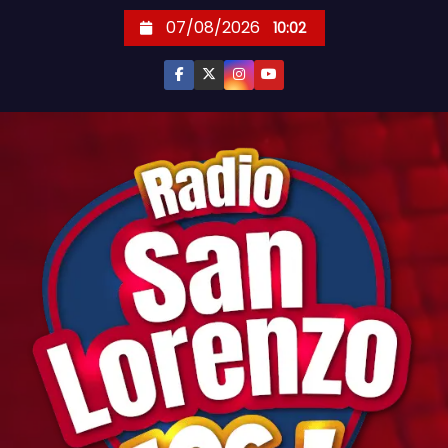
S
07/08/2026
10:02
k
i
p
t
o
c
o
n
t
e
n
t