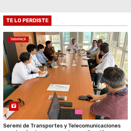
r
a
TE LO PERDISTE
d
a
TARAPACÁ
s
Seremi de Transportes y Telecomunicaciones