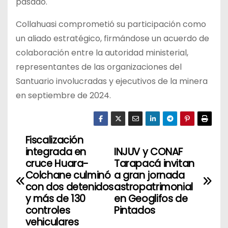
pasado.
Collahuasi comprometió su participación como
un aliado estratégico, firmándose un acuerdo de
colaboración entre la autoridad ministerial,
representantes de las organizaciones del
Santuario involucradas y ejecutivos de la minera
en septiembre de 2024.
Fiscalización
N
integrada en
INJUV y CONAF
a
cruce Huara-
Tarapacá invitan
Colchane culminó
a gran jornada
v
con dos detenidos
astropatrimonial
y más de 130
en Geoglifos de
e
controles
Pintados
vehiculares