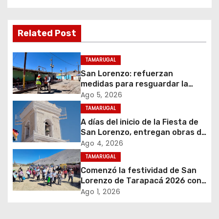
g
a
Related Post
c
i
TAMARUGAL
San Lorenzo: refuerzan
ó
medidas para resguardar la
seguridad del suministro
Ago 5, 2026
n
eléctrico durante la festividad
TAMARUGAL
d
A días del inicio de la Fiesta de
San Lorenzo, entregan obras de
e
emergencia para resguardar su
Ago 4, 2026
histórico campanario
TAMARUGAL
e
Comenzó la festividad de San
Lorenzo de Tarapacá 2026 con
n
despliegue de servicios y
Ago 1, 2026
llegada de peregrinos
t