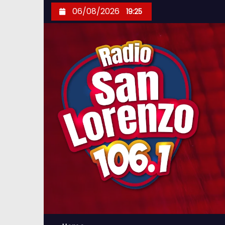
S
06/08/2026
19:25
k
i
p
t
o
c
o
n
t
e
n
t