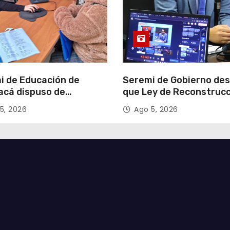
i de Educación de
Seremi de Gobierno de
acá dispuso de
que Ley de Reconstruc
tadores para apoyar
Nacional impulsará la
5, 2026
Ago 5, 2026
so de Admisión Escolar
inversión y el empleo e
Tarapacá