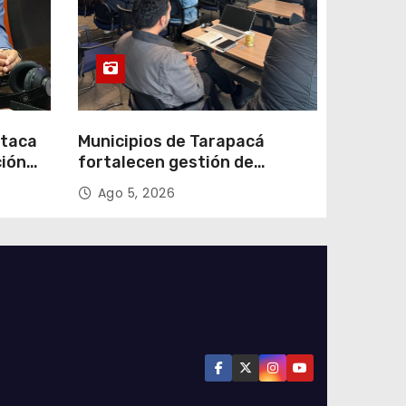
staca
Municipios de Tarapacá
ción
fortalecen gestión de
subsidios de agua potable en
Ago 5, 2026
n
jornada regional organizada
por Aguas del Altiplano y
ANDESS