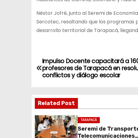
Néstor Jofré, junto al Seremi de Economía,
Sercotec, resaltando que los programas p
desarrollo territorial de Tarapacá, llegan
N
Impulso Docente capacitará a 16
profesores de Tarapacá en resol
a
conflictos y diálogo escolar
v
e
Related Post
g
TARAPACÁ
a
Seremi de Transport
c
Telecomunicaciones