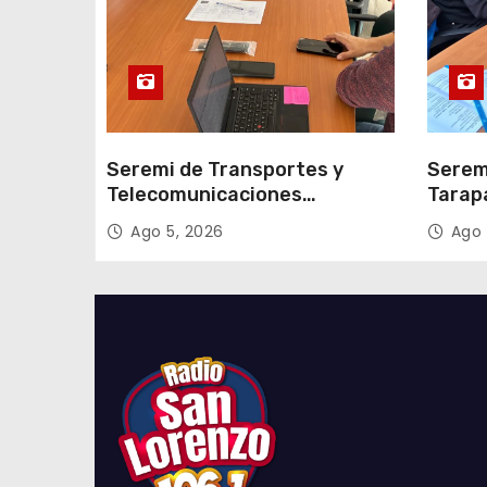
d
a
s
Seremi de Transportes y
Serem
Telecomunicaciones
Tarap
encabezó primera mesa de
facili
Ago 5, 2026
Ago 
coordinación para el retiro de
proce
cables en desuso en Iquique
2027