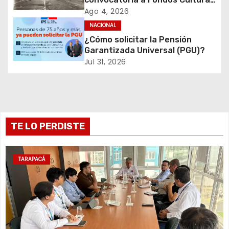
d
2027 con foco en
Ago 4, 2026
e
transparencia, innovación y
NACIONAL
acceso ciudadano
¿Cómo solicitar la Pensión
e
Garantizada Universal (PGU)?
Jul 31, 2026
n
t
r
TE LO PERDISTE
a
d
TARAPACÁ
a
s