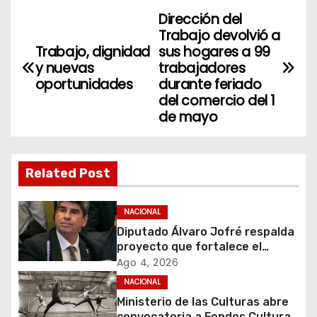
Dirección del
N
Trabajo devolvió a
a
Trabajo, dignidad
sus hogares a 99
y nuevas
trabajadores
v
oportunidades
durante feriado
del comercio del 1
e
de mayo
g
a
Related Post
c
NACIONAL
i
Diputado Álvaro Jofré respalda
proyecto que fortalece el
ó
control de identidad durante
Ago 4, 2026
estados de excepción
NACIONAL
n
Ministerio de las Culturas abre
convocatoria a Fondos Cultura