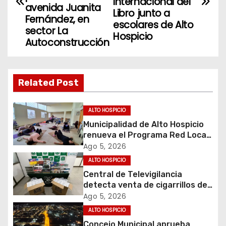
Internacional del
v
avenida Juanita
Libro junto a
Fernández, en
escolares de Alto
e
sector La
Hospicio
Autoconstrucción
g
a
Related Post
c
i
ALTO HOSPICIO
Municipalidad de Alto Hospicio
ó
renueva el Programa Red Local
de Apoyos y Cuidados
Ago 5, 2026
n
ALTO HOSPICIO
d
Central de Televigilancia
detecta venta de cigarrillos de
e
contrabando y permite
Ago 5, 2026
incautación de más de 3 mil
ALTO HOSPICIO
e
cajetillas
Concejo Municipal aprueba