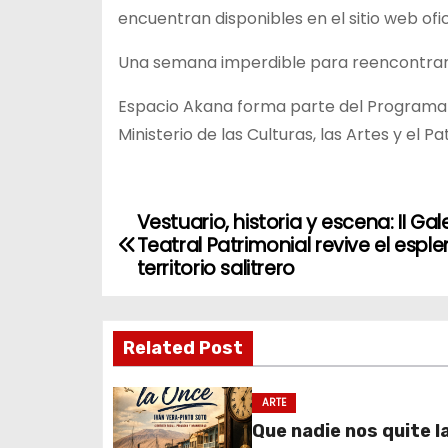
encuentran disponibles en el sitio web ofic
Una semana imperdible para reencontrarse
Espacio Akana forma parte del Programa 
Ministerio de las Culturas, las Artes y el P
Vestuario, historia y escena: II Gal
N
Teatral Patrimonial revive el esple
a
territorio salitrero
v
Related Post
e
g
ARTE
Que nadie nos quite l
a