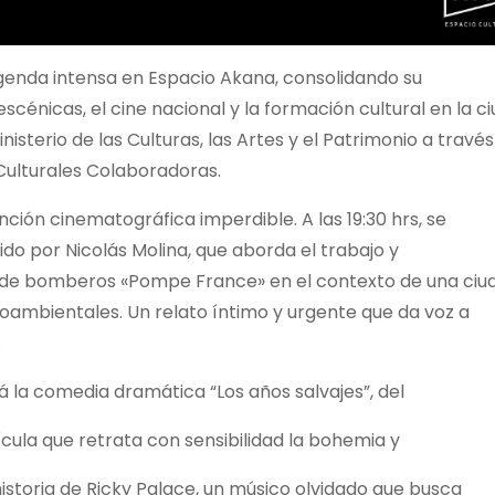
agenda intensa en Espacio Akana, consolidando su
cénicas, el cine nacional y la formación cultural en la c
nisterio de las Culturas, las Artes y el Patrimonio a travé
ulturales Colaboradoras.
nción cinematográfica imperdible. A las 19:30 hrs, se
gido por Nicolás Molina, que aborda el trabajo y
 de bomberos «Pompe France» en el contexto de una ciu
ioambientales. Un relato íntimo y urgente que da voz a
.
rá la comedia dramática “Los años salvajes”, del
ícula que retrata con sensibilidad la bohemia y
istoria de Ricky Palace, un músico olvidado que busca