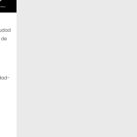
iudad
s de
dad-