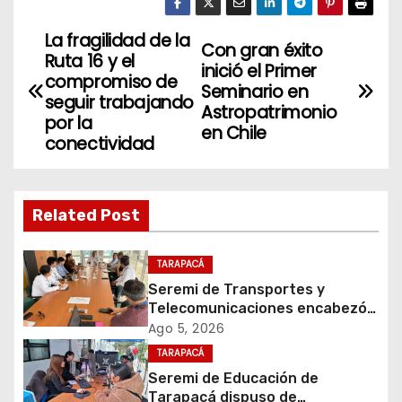
La fragilidad de la
N
Con gran éxito
Ruta 16 y el
inició el Primer
a
compromiso de
Seminario en
seguir trabajando
Astropatrimonio
v
por la
en Chile
conectividad
e
g
Related Post
a
c
TARAPACÁ
Seremi de Transportes y
i
Telecomunicaciones encabezó
primera mesa de coordinación
Ago 5, 2026
ó
para el retiro de cables en
TARAPACÁ
desuso en Iquique
Seremi de Educación de
n
Tarapacá dispuso de