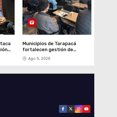
staca
Municipios de Tarapacá
ción
fortalecen gestión de
subsidios de agua potable en
Ago 5, 2026
n
jornada regional organizada
por Aguas del Altiplano y
ANDESS