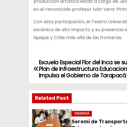
producción artística están a cargo de Je
en el reconocido profesor Iván Vera-Pinto
Con esta participación, el Teatro Univers
escénica de alto impacto y su presencia en
Iquique y Chile más allá de las fronteras.
Escuela Especial Flor del Inca se s
N
Plan de Infraestructura Educacio
a
impulsa el Gobierno de Tarapacá
v
Related Post
e
g
TARAPACÁ
Seremi de Transport
a