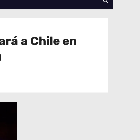
rá a Chile en
ú