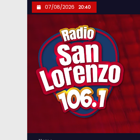
S
07/08/2026
20:40
k
i
p
t
o
c
o
n
t
e
n
t