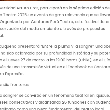
iversidad Arturo Prat, participará en la séptima edición de
co Teatro 2025, un evento de gran relevancia que se lleva
 Organizado por Cantares Perú Teatro, este festival tiene
nservación del medio ambiente a
través de propuestas
l.
iquiqueño presentará “Entre la pluma y la sangre”, una ob
 ha sido aclamada por su profundidad histórica y su pote
l jueves 27 de marzo, a las 19:00 horas (Chile), en el Dí
ravés de una transmisión virtual en el Facebook de Cantar
ro Expresión.
endió fronteras
a sangre” se convirtió en un fenómeno teatral en Iquique,
ses consecutivos y alcanzando 28 funciones con audienc
nsolidado como una pieza fundamental del teatro local,