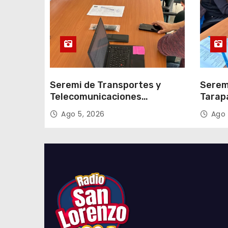
a
d
a
s
Seremi de Transportes y
Serem
Telecomunicaciones
Tarap
encabezó primera mesa de
facili
Ago 5, 2026
Ago 
coordinación para el retiro de
proce
cables en desuso en Iquique
2027