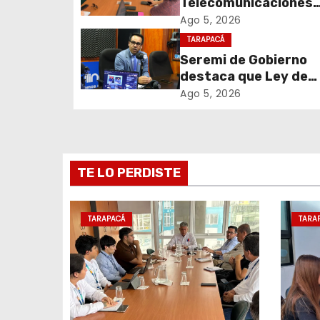
Telecomunicaciones
c
encabezó primera me
Ago 5, 2026
coordinación para el 
TARAPACÁ
i
de cables en desuso 
Seremi de Gobierno
Iquique
destaca que Ley de
ó
Reconstrucción Naci
Ago 5, 2026
n
impulsará la inversión
empleo en Tarapacá
d
e
TE LO PERDISTE
e
TARAPACÁ
TARA
n
t
r