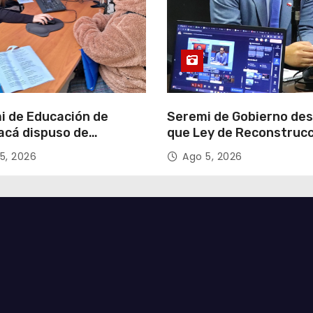
i de Educación de
Seremi de Gobierno de
acá dispuso de
que Ley de Reconstruc
tadores para apoyar
Nacional impulsará la
5, 2026
Ago 5, 2026
so de Admisión Escolar
inversión y el empleo e
Tarapacá