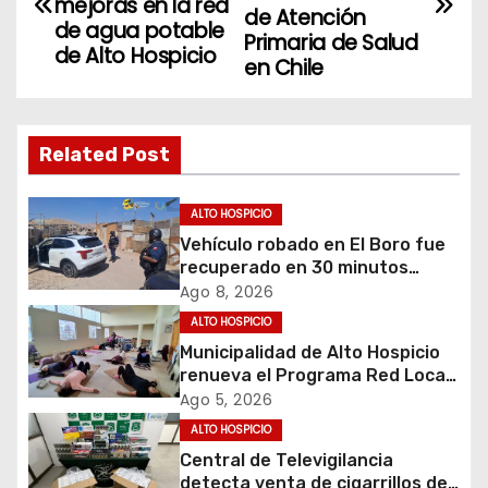
mejoras en la red
de Atención
de agua potable
v
Primaria de Salud
de Alto Hospicio
en Chile
e
g
Related Post
a
c
ALTO HOSPICIO
Vehículo robado en El Boro fue
i
recuperado en 30 minutos
gracias a operativo coordinado
Ago 8, 2026
ó
ALTO HOSPICIO
Municipalidad de Alto Hospicio
n
renueva el Programa Red Local
de Apoyos y Cuidados
d
Ago 5, 2026
ALTO HOSPICIO
e
Central de Televigilancia
detecta venta de cigarrillos de