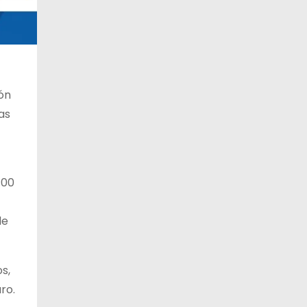
ón
as
:00
de
s,
ro.