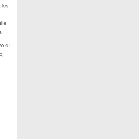
oles
lle
.
o el
a,