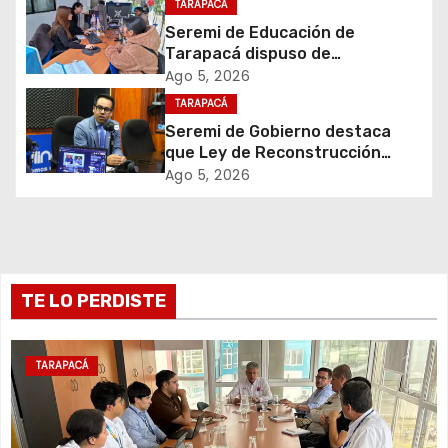
TARAPACÁ
ó
desuso en Iquique
Seremi de Educación de
Tarapacá dispuso de
n
facilitadores para apoyar
Ago 5, 2026
proceso de Admisión Escolar
d
TARAPACÁ
2027
Seremi de Gobierno destaca
e
que Ley de Reconstrucción
Nacional impulsará la inversión
Ago 5, 2026
e
y el empleo en Tarapacá
n
t
TE LO PERDISTE
r
a
TARAPACÁ
d
a