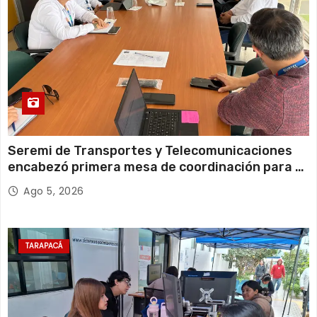
s
Seremi de Transportes y Telecomunicaciones
encabezó primera mesa de coordinación para el
retiro de cables en desuso en Iquique
Ago 5, 2026
TARAPACÁ