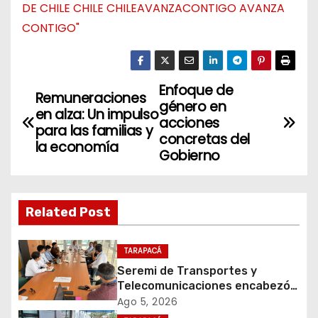
Enfoque de
N
Remuneraciones
género en
en alza: Un impulso
a
acciones
para las familias y
concretas del
la economía
v
Gobierno
e
g
Related Post
a
TARAPACÁ
c
Seremi de Transportes y
Telecomunicaciones encabezó
i
primera mesa de coordinación
Ago 5, 2026
para el retiro de cables en