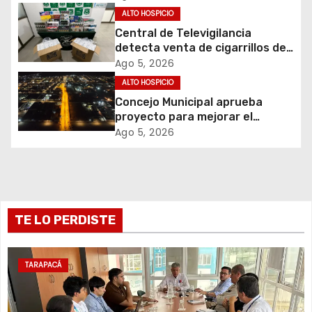
d
ALTO HOSPICIO
e
Central de Televigilancia
detecta venta de cigarrillos de
e
contrabando y permite
Ago 5, 2026
incautación de más de 3 mil
ALTO HOSPICIO
n
cajetillas
Concejo Municipal aprueba
t
proyecto para mejorar el
alumbrado público del sector El
Ago 5, 2026
r
Boro
a
d
TE LO PERDISTE
a
s
TARAPACÁ