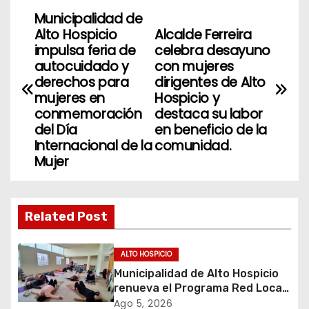
Municipalidad de
N
Alto Hospicio
Alcalde Ferreira
a
impulsa feria de
celebra desayuno
autocuidado y
con mujeres
v
derechos para
dirigentes de Alto
mujeres en
Hospicio y
e
conmemoración
destaca su labor
del Día
en beneficio de la
g
Internacional de la
comunidad.
Mujer
a
c
Related Post
i
ó
ALTO HOSPICIO
Municipalidad de Alto Hospicio
n
renueva el Programa Red Local
de Apoyos y Cuidados
Ago 5, 2026