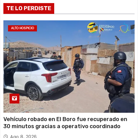
r
TE LO PERDISTE
a
ALTO HOSPICIO
d
a
s
Vehículo robado en El Boro fue recuperado en
30 minutos gracias a operativo coordinado
Ago 8, 2026