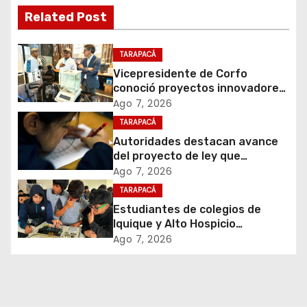
g
Related Post
a
c
TARAPACÁ
Vicepresidente de Corfo
i
conoció proyectos innovadores
en Tarapacá
Ago 7, 2026
ó
TARAPACÁ
Autoridades destacan avance
n
del proyecto de ley que
introduce mejoras al Sistema
d
Ago 7, 2026
de Admisión Escolar
TARAPACÁ
e
Estudiantes de colegios de
Iquique y Alto Hospicio
e
experimentaron ser Tomasinos
Ago 7, 2026
por 1 día
n
t