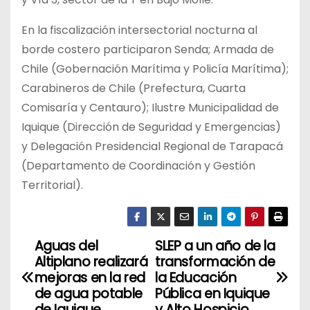
En la fiscalización intersectorial nocturna al
borde costero participaron Senda; Armada de
Chile (Gobernación Marítima y Policía Marítima);
Carabineros de Chile (Prefectura, Cuarta
Comisaría y Centauro); Ilustre Municipalidad de
Iquique (Dirección de Seguridad y Emergencias)
y Delegación Presidencial Regional de Tarapacá
(Departamento de Coordinación y Gestión
Territorial).
Aguas del
SLEP a un año de la
N
Altiplano realizará
transformación de
a
mejoras en la red
la Educación
de agua potable
Pública en Iquique
de Iquique
y Alto Hospicio