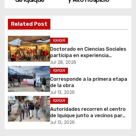
v
e
g
Related Post
a
IQUIQUE
c
Doctorado en Ciencias Sociales
participa en experiencia
i
comunitaria sobre cuidados y
Jul 28, 2026
migración
IQUIQUE
ó
Corresponde a la primera etapa
de la obra
n
Jul 13, 2026
d
IQUIQUE
Autoridades recorren el centro
e
de Iquique junto a vecinos para
abordar problemáticas y
Jul 13, 2026
e
recuperar espacios públicos