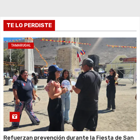
n
t
TE LO PERDISTE
r
a
TAMARUGAL
d
a
s
Refuerzan prevención durante la Fiesta de San