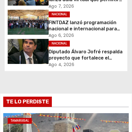
ó
acercar la educación tributaria
Ago 7, 2026
a miles de personas y
NACIONAL
n
emprendedores de todo Chile
FINTDAZ lanzó programación
d
nacional e internacional para
celebrar sus 19 años
Ago 6, 2026
e
NACIONAL
Diputado Álvaro Jofré respalda
e
proyecto que fortalece el
control de identidad durante
Ago 4, 2026
n
estados de excepción
t
r
TE LO PERDISTE
a
d
TAMARUGAL
a