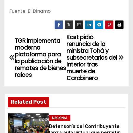
Fuente: El Dinamo
Kast pidió
N
TGR implementa
renuncia de la
moderna
a
ministra Tohá y
plataforma para
subsecretarios del
la publicación de
v
Interior tras
remates de bienes
muerte de
raíces
e
Carabinero
g
a
Related Post
c
NACIONAL
i
Defensoría del Contribuyente
lanza aula virtual que permitirá