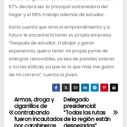
67% declara ser la principal sostenedora del
hogar y el 68% trabaja además de estudiar.
Karla cuenta que ama el emprendimiento y a
futuro le encantaría tener su propia empresa.
“Después de estudiar, trabajar y ganar
experiencia, quiero tener mi propia pyme de
energías renovables, ya sea de paneles solares
o torres eólicas, ya que es lo que más me gusta
de mi carrera”, cuenta la jóven.
Armas, droga y
Delegado
N
cigarrillos de
presidencial:
a
contrabando
“Todas las rutas
fueron incautados
de la región están
v
por carabineros
despejadas”