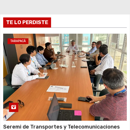
n
t
TE LO PERDISTE
r
a
TARAPACÁ
d
a
s
Seremi de Transportes y Telecomunicaciones