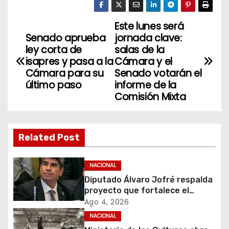
Este lunes será
N
Senado aprueba
jornada clave:
a
ley corta de
salas de la
isapres y pasa a la
Cámara y el
v
Cámara para su
Senado votarán el
último paso
informe de la
e
Comisión Mixta
g
a
Related Post
c
NACIONAL
i
Diputado Álvaro Jofré respalda
proyecto que fortalece el
ó
control de identidad durante
Ago 4, 2026
estados de excepción
NACIONAL
n