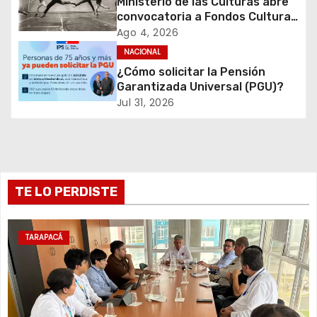
Ministerio de las Culturas abre
d
convocatoria a Fondos Cultura
2027 con foco en
Ago 4, 2026
e
transparencia, innovación y
NACIONAL
acceso ciudadano
¿Cómo solicitar la Pensión
e
Garantizada Universal (PGU)?
Jul 31, 2026
n
t
r
TE LO PERDISTE
a
d
TARAPACÁ
a
s