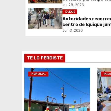
c
experiencia comunita
Jul 28, 2026
sobre cuidados y mig
IQUIQUE
i
Autoridades recorren
centro de Iquique jun
ó
vecinos para abordar
Jul 13, 2026
n
problemáticas y rec
espacios públicos
d
e
TE LO PERDISTE
e
TAMARUGAL
TARA
n
t
r
a