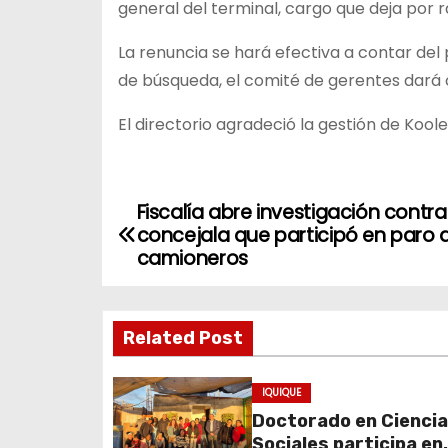
general del terminal, cargo que deja por r
La renuncia se hará efectiva a contar del
de búsqueda, el comité de gerentes dará co
El directorio agradeció la gestión de Koole
Fiscalía abre investigación contra
N
concejala que participó en paro 
a
camioneros
v
Related Post
e
g
IQUIQUE
Doctorado en Cienci
a
Sociales participa en