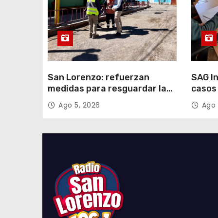
d
a
s
San Lorenzo: refuerzan
SAG I
medidas para resguardar la
casos 
seguridad del suministro
corral
Ago 5, 2026
Ago 
eléctrico durante la
festividad