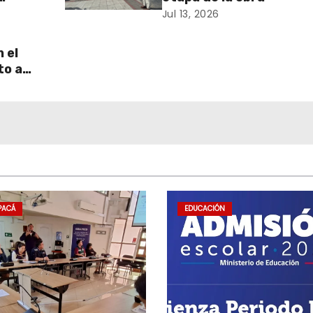
ria
Jul 13, 2026
ración
 el
to a
uperar
PACÁ
EDUCACIÓN