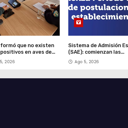
nformó que no existen
Sistema de Admisión Es
positivos en aves de
(SAE): comienzan las
 en Tarapacá
postulaciones a
5, 2026
Ago 5, 2026
establecimientos para