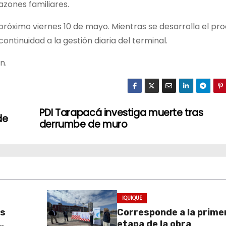
azones familiares.
 próximo viernes 10 de mayo. Mientras se desarrolla el pr
ntinuidad a la gestión diaria del terminal.
n.
PDI Tarapacá investiga muerte tras
de
derrumbe de muro
IQUIQUE
as
Corresponde a la prime
etapa de la obra