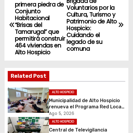
N
Brigada de
primera piedra de
Voluntarios por la
a
Conjunto
Cultura, Turismo y
Habitacional
Patrimonio de Alto
v
“Brisas del
Hospicio:
Tamarugal” que
Cuidando el
e
permitirá construir
legado de su
464 viviendas en
g
comuna
Alto Hospicio
a
c
Related Post
i
ALTO HOSPICIO
ó
Municipalidad de Alto Hospicio
renueva el Programa Red Local
n
de Apoyos y Cuidados
Ago 5, 2026
d
ALTO HOSPICIO
Central de Televigilancia