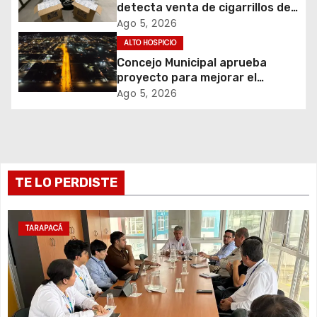
e
detecta venta de cigarrillos de
contrabando y permite
Ago 5, 2026
e
incautación de más de 3 mil
ALTO HOSPICIO
cajetillas
Concejo Municipal aprueba
n
proyecto para mejorar el
alumbrado público del sector El
t
Ago 5, 2026
Boro
r
a
TE LO PERDISTE
d
a
TARAPACÁ
s