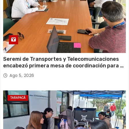
s
Seremi de Transportes y Telecomunicaciones
encabezó primera mesa de coordinación para el
retiro de cables en desuso en Iquique
Ago 5, 2026
TARAPACÁ