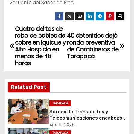
Vertiente del Saber de Pica.
Cuatro delitos de
N
robo de cables de
40 detenidos dejó
a
cobre en Iquique y
ronda preventiva
Alto Hospicio en
de Carabineros de
v
menos de 48
Tarapacá
horas
e
g
Related Post
a
c
TARAPACÁ
Seremi de Transportes y
i
Telecomunicaciones encabezó
primera mesa de coordinación
Ago 5, 2026
ó
para el retiro de cables en
TARAPACÁ