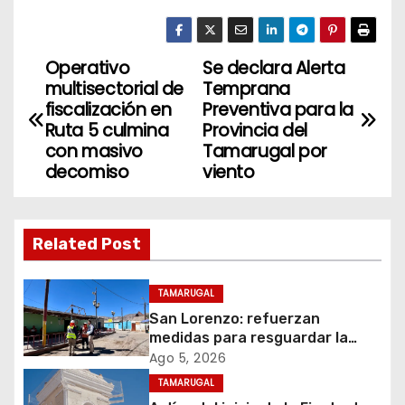
Operativo
Se declara Alerta
N
multisectorial de
Temprana
a
fiscalización en
Preventiva para la
Ruta 5 culmina
Provincia del
v
con masivo
Tamarugal por
decomiso
viento
e
g
Related Post
a
c
TAMARUGAL
San Lorenzo: refuerzan
i
medidas para resguardar la
seguridad del suministro
Ago 5, 2026
ó
eléctrico durante la festividad
TAMARUGAL