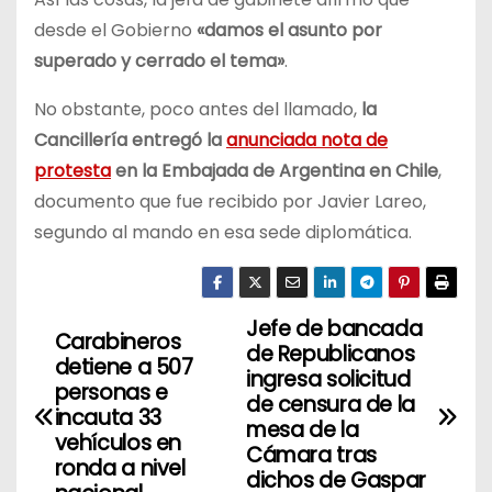
desde el Gobierno
«damos el asunto por
superado y cerrado el tema»
.
No obstante, poco antes del llamado,
la
Cancillería entregó la
anunciada nota de
protesta
en la Embajada de Argentina en Chile
,
documento que fue recibido por Javier Lareo,
segundo al mando en esa sede diplomática.
Jefe de bancada
N
Carabineros
de Republicanos
detiene a 507
a
ingresa solicitud
personas e
de censura de la
incauta 33
v
mesa de la
vehículos en
Cámara tras
ronda a nivel
e
dichos de Gaspar