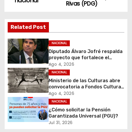
nacional
Rivas (PDG)
g
a
Related Post
c
i
NACIONAL
Diputado Álvaro Jofré respalda
ó
proyecto que fortalece el
control de identidad durante
Ago 4, 2026
n
estados de excepción
NACIONAL
d
Ministerio de las Culturas abre
convocatoria a Fondos Cultura
e
2027 con foco en
Ago 4, 2026
transparencia, innovación y
NACIONAL
e
acceso ciudadano
¿Cómo solicitar la Pensión
Garantizada Universal (PGU)?
n
Jul 31, 2026