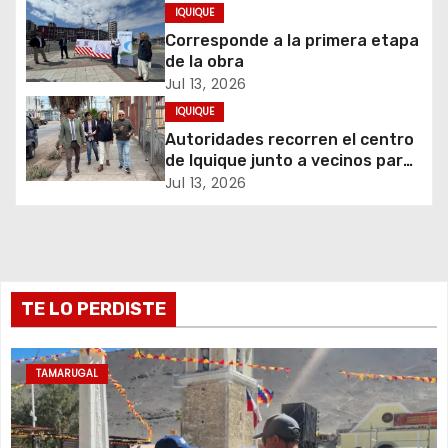
migración
IQUIQUE
n
Corresponde a la primera etapa
d
de la obra
Jul 13, 2026
e
IQUIQUE
Autoridades recorren el centro
e
de Iquique junto a vecinos para
abordar problemáticas y
Jul 13, 2026
n
recuperar espacios públicos
t
r
TE LO PERDISTE
a
d
TAMARUGAL
a