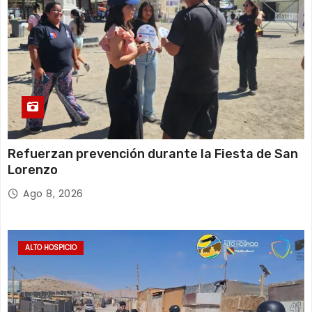
s
Refuerzan prevención durante la Fiesta de San
Lorenzo
Ago 8, 2026
ALTO HOSPICIO