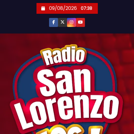
S
09/08/2026
07:38
k
i
p
t
o
c
o
n
t
e
n
t