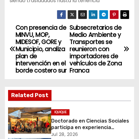
siendo trasladados hasta la tenencia
Con presencia de
Subsecretarios de
N
MINVU, MOP,
Medio Ambiente y
a
MIDESOF, GORE y
Transportes se
Municipio, analiza
reunieron con
v
plan de
importadores de
intervención en el
vehículos de Zona
e
borde costero sur
Franca
g
a
Related Post
c
IQUIQUE
i
Doctorado en Ciencias Sociales
participa en experiencia
ó
comunitaria sobre cuidados y
Jul 28, 2026