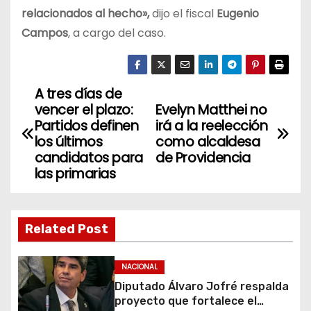
relacionados al hecho»,
dijo el fiscal
Eugenio
Campos
, a cargo del caso.
A tres días de
N
vencer el plazo:
Evelyn Matthei no
a
Partidos definen
irá a la reelección
los últimos
como alcaldesa
v
candidatos para
de Providencia
las primarias
e
g
Related Post
a
c
NACIONAL
Diputado Álvaro Jofré respalda
i
proyecto que fortalece el