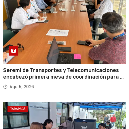
a
s
Seremi de Transportes y Telecomunicaciones
encabezó primera mesa de coordinación para el
retiro de cables en desuso en Iquique
Ago 5, 2026
TARAPACÁ