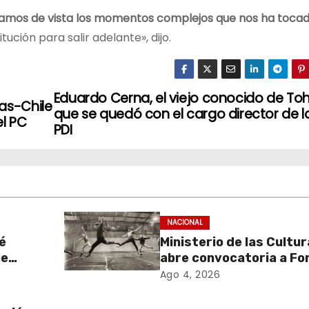
rdamos de vista los momentos complejos que nos ha toca
ción para salir adelante», dijo.
Eduardo Cerna, el viejo conocido de To
as-Chile
que se quedó con el cargo director de l
el PC
PDI
NACIONAL
é
Ministerio de las Cultu
ue
abre convocatoria a Fo
de
Cultura 2027 con foco 
Ago 4, 2026
stados
transparencia, innovac
acceso ciudadano