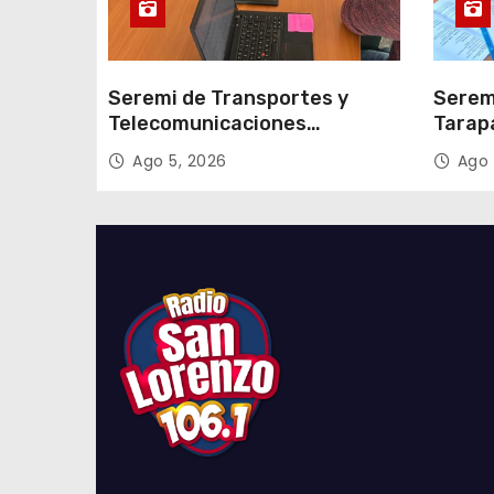
a
s
Seremi de Transportes y
Serem
Telecomunicaciones
Tarap
encabezó primera mesa de
facili
Ago 5, 2026
Ago 
coordinación para el retiro de
proce
cables en desuso en Iquique
2027