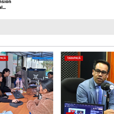
nsión
al
PACÁ
TARAPACÁ