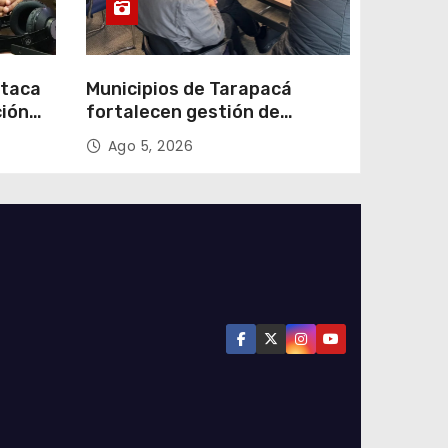
staca
Municipios de Tarapacá
ción
fortalecen gestión de
subsidios de agua potable en
Ago 5, 2026
n
jornada regional organizada
por Aguas del Altiplano y
ANDESS