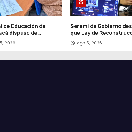
i de Educación de
Seremi de Gobierno de
acá dispuso de
que Ley de Reconstruc
tadores para apoyar
Nacional impulsará la
5, 2026
Ago 5, 2026
so de Admisión Escolar
inversión y el empleo e
Tarapacá