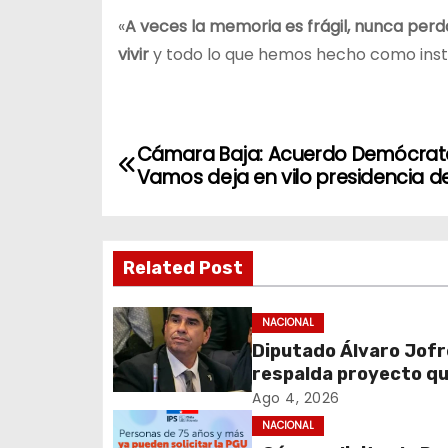
«
A veces la memoria es frágil, nunca pe
vivir
y todo lo que hemos hecho como institu
N
Cámara Baja: Acuerdo Demócrat
Vamos deja en vilo presidencia d
a
v
Related Post
e
g
NACIONAL
Diputado Álvaro Jofr
a
respalda proyecto q
c
fortalece el control 
Ago 4, 2026
identidad durante e
NACIONAL
i
de excepción