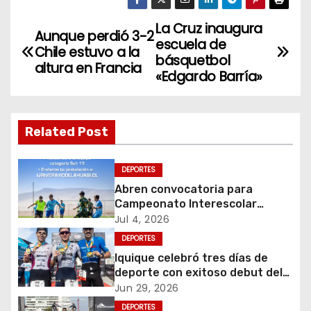
La Cruz inaugura
N
Aunque perdió 3-2
escuela de
Chile estuvo a la
a
básquetbol
altura en Francia
«Edgardo Barría»
v
e
Related Post
g
DEPORTES
a
Abren convocatoria para
c
Campeonato Interescolar
Fútbol 11 “Copa Collahuasi
Jul 4, 2026
i
2026”
DEPORTES
Iquique celebró tres días de
ó
deporte con exitoso debut del
5150 Iquique Triathlon
Jun 29, 2026
n
DEPORTES