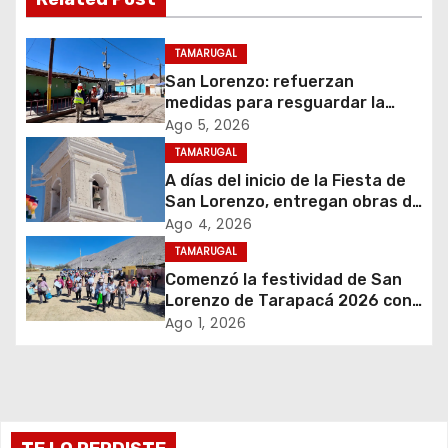
g
a
TAMARUGAL
c
San Lorenzo: refuerzan
medidas para resguardar la
i
seguridad del suministro
Ago 5, 2026
eléctrico durante la festividad
TAMARUGAL
ó
A días del inicio de la Fiesta de
San Lorenzo, entregan obras de
n
emergencia para resguardar su
Ago 4, 2026
histórico campanario
d
TAMARUGAL
Comenzó la festividad de San
e
Lorenzo de Tarapacá 2026 con
despliegue de servicios y
Ago 1, 2026
e
llegada de peregrinos
n
t