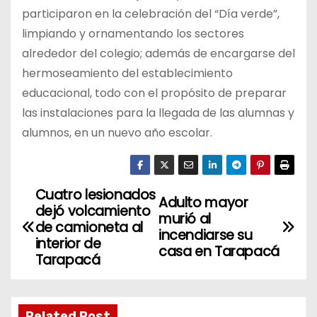
participaron en la celebración del “Día verde”,
limpiando y ornamentando los sectores
alrededor del colegio; además de encargarse del
hermoseamiento del establecimiento
educacional, todo con el propósito de preparar
las instalaciones para la llegada de las alumnas y
alumnos, en un nuevo año escolar.
Cuatro lesionados
N
Adulto mayor
dejó volcamiento
murió al
a
de camioneta al
incendiarse su
interior de
casa en Tarapacá
v
Tarapacá
e
Related Post