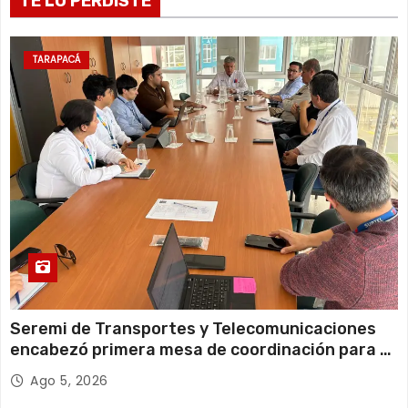
TE LO PERDISTE
r
a
TARAPACÁ
d
a
s
Seremi de Transportes y Telecomunicaciones
encabezó primera mesa de coordinación para el
retiro de cables en desuso en Iquique
Ago 5, 2026