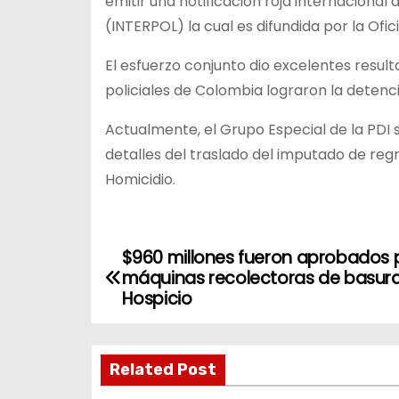
emitir una notificación roja internacional 
(INTERPOL) la cual es difundida por la Ofi
El esfuerzo conjunto dio excelentes result
policiales de Colombia lograron la detenci
Actualmente, el Grupo Especial de la PDI 
detalles del traslado del imputado de regre
Homicidio.
$960 millones fueron aprobados 
N
máquinas recolectoras de basura
a
Hospicio
v
Related Post
e