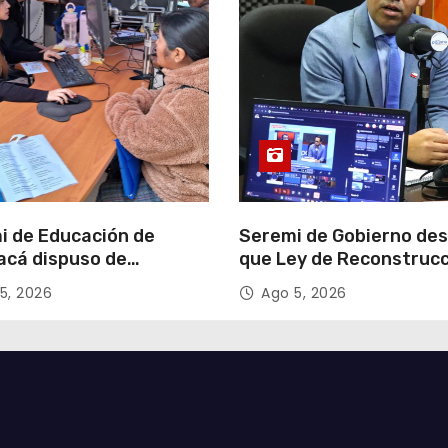
i de Educación de
Seremi de Gobierno de
acá dispuso de
que Ley de Reconstruc
tadores para apoyar
Nacional impulsará la
5, 2026
Ago 5, 2026
so de Admisión Escolar
inversión y el empleo e
Tarapacá