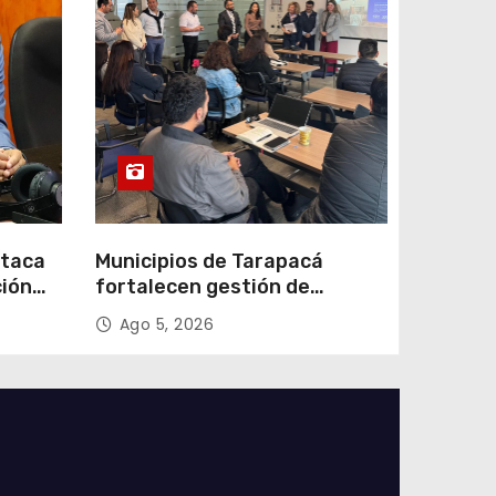
staca
Municipios de Tarapacá
ción
fortalecen gestión de
subsidios de agua potable en
Ago 5, 2026
n
jornada regional organizada
por Aguas del Altiplano y
ANDESS