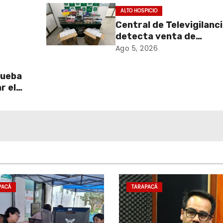
ALTO HOSPICIO
Central de Televigilanc
detecta venta de
de
cigarrillos de contraba
Ago 5, 2026
y permite incautación 
más de 3 mil cajetillas
rueba
r el
l
PACÁ
TARAPACÁ