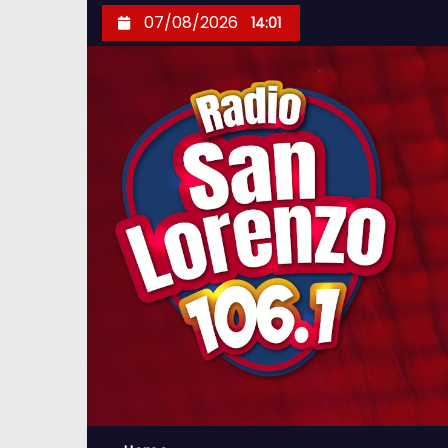
S
07/08/2026
14:01
k
i
p
t
o
c
o
n
t
e
n
t