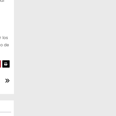
nal
 los
to de