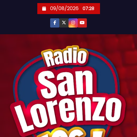
S
09/08/2026
07:28
k
i
p
t
o
c
o
n
t
e
n
t