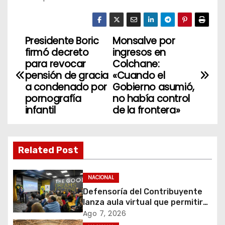
Presidente Boric
Monsalve por
N
firmó decreto
ingresos en
a
para revocar
Colchane:
pensión de gracia
«Cuando el
v
a condenado por
Gobierno asumió,
pornografía
no había control
e
infantil
de la frontera»
g
a
Related Post
c
NACIONAL
i
Defensoría del Contribuyente
lanza aula virtual que permitirá
ó
acercar la educación tributaria
Ago 7, 2026
a miles de personas y