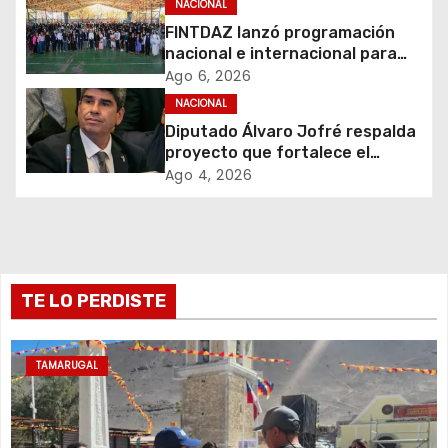
NACIONAL
n
emprendedores de todo Chile
FINTDAZ lanzó programación
d
nacional e internacional para
celebrar sus 19 años
Ago 6, 2026
e
NACIONAL
Diputado Álvaro Jofré respalda
e
proyecto que fortalece el
control de identidad durante
Ago 4, 2026
n
estados de excepción
t
r
TE LO PERDISTE
a
d
TAMARUGAL
a
s