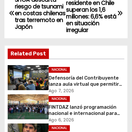
residente en Chile
riesgo de tsunami
a
superan los 1,6
en costas chilenas
millones: 6,6% está
tras terremoto en
v
en situación
Japón
irregular
e
g
Related Post
a
c
NACIONAL
Defensoría del Contribuyente
i
lanza aula virtual que permitirá
acercar la educación tributaria
Ago 7, 2026
ó
a miles de personas y
NACIONAL
emprendedores de todo Chile
FINTDAZ lanzó programación
n
nacional e internacional para
celebrar sus 19 años
d
Ago 6, 2026
NACIONAL