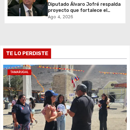
e
Diputado Álvaro Jofré respalda
proyecto que fortalece el
e
control de identidad durante
Ago 4, 2026
estados de excepción
n
t
r
TE LO PERDISTE
a
TAMARUGAL
d
a
s