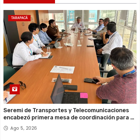
a
TARAPACÁ
d
a
s
Seremi de Transportes y Telecomunicaciones
encabezó primera mesa de coordinación para el
retiro de cables en desuso en Iquique
Ago 5, 2026