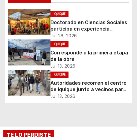
a
c
IQUIQUE
Doctorado en Ciencias Sociales
i
participa en experiencia
comunitaria sobre cuidados y
Jul 28, 2026
ó
migración
IQUIQUE
Corresponde a la primera etapa
n
de la obra
d
Jul 13, 2026
IQUIQUE
e
Autoridades recorren el centro
de Iquique junto a vecinos para
e
abordar problemáticas y
Jul 13, 2026
recuperar espacios públicos
n
t
r
TE LO PERDISTE