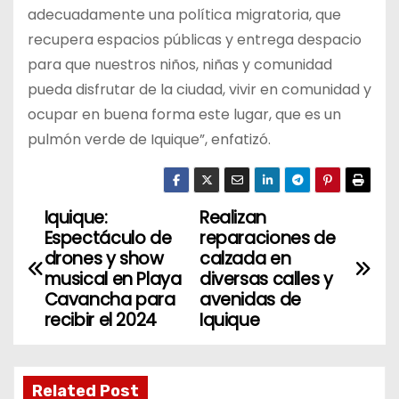
adecuadamente una política migratoria, que
recupera espacios públicas y entrega despacio
para que nuestros niños, niñas y comunidad
pueda disfrutar de la ciudad, vivir en comunidad y
ocupar en buena forma este lugar, que es un
pulmón verde de Iquique”, enfatizó.
Iquique:
Realizan
N
Espectáculo de
reparaciones de
a
drones y show
calzada en
musical en Playa
diversas calles y
v
Cavancha para
avenidas de
recibir el 2024
Iquique
e
g
Related Post