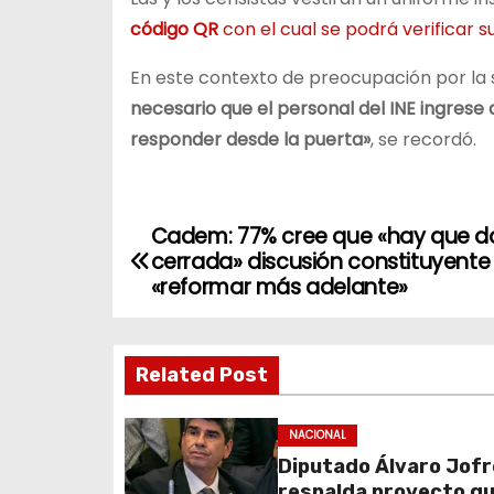
código QR
con el cual se podrá verificar s
En este contexto de preocupación por la s
necesario que el personal del INE ingrese a
responder desde la puerta»
, se recordó.
Cadem: 77% cree que «hay que d
N
cerrada» discusión constituyente
a
«reformar más adelante»
v
Related Post
e
g
NACIONAL
Diputado Álvaro Jofr
a
respalda proyecto q