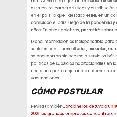
Este Censo entregará
información sociod
estructura, características y distribución 
en el país, lo que -destacó el INE en un c
cambiado el país luego de la pandemia y de
años
. En otras palabras,
permitirá saber 
Dicha información es indispensable para d
sociales como
consultorios, escuelas, ca
se encuentran sin acceso a servicios bási
políticas de subsidios habitacionales en 
necesario para mejorar la implementación 
vacunaciones.
CÓMO POSTULAR
Revisa también
Carabineros detuvo a un suj
2021 las grandes empresas concentraron e