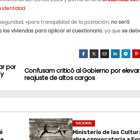
u identidad
.
eguridad, «para tranquilidad de la población,
no será
 las viviendas para aplicar el cuestionario
, ya que
se deb
ar por
Confusam criticó al Gobierno por elevar
 y
reajuste de altos cargos
NACIONAL
é
Ministerio de las Cultu
ue
abre convocatoria a Fo