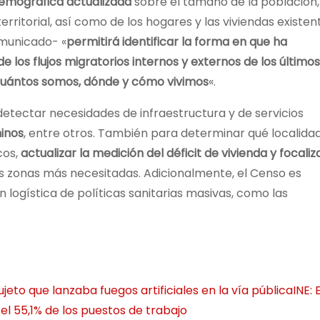
emográfica actualizada
sobre el tamaño de la población,
territorial, así como de los hogares y las viviendas existen
omunicado- «
permitirá identificar la forma en que ha
 los flujos migratorios internos y externos de los últimos
cuántos somos, dónde y cómo vivimos
«.
etectar necesidades de infraestructura y de servicios
minos
, entre otros. También para determinar qué localida
cos,
actualizar la medición del déficit de vivienda y focaliz
las zonas más necesitadas. Adicionalmente, el Censo es
logística de políticas sanitarias masivas, como las
eto que lanzaba fuegos artificiales en la vía pública
INE: 
l 55,1% de los puestos de trabajo