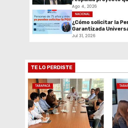
c
fortalece el control 
Ago 4, 2026
identidad durante e
NACIONAL
i
de excepción
¿Cómo solicitar la Pe
Garantizada Univers
ó
(PGU)?
Jul 31, 2026
n
d
e
TE LO PERDISTE
e
TARAPACÁ
TARA
n
t
r
a