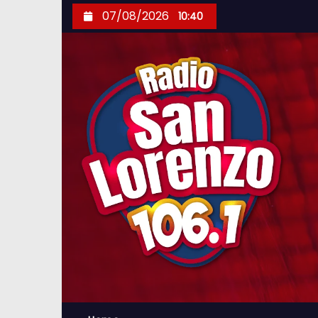
S
07/08/2026
10:40
k
i
p
t
o
c
o
n
t
e
n
t