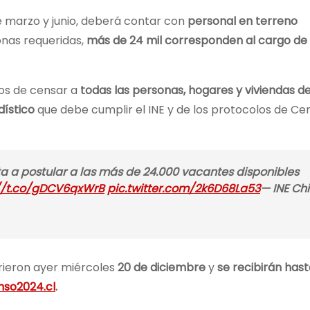
e marzo y junio, deberá contar con
personal en terreno
onas requeridas,
más de 24 mil corresponden al cargo de
dos de censar a
todas las personas, hogares y viviendas de
dístico
que debe cumplir el INE y de los protocolos de Ce
ta a postular a las más de 24.000 vacantes disponibles
://t.co/gDCV6qxWrB
pic.twitter.com/2k6D68La53
— INE Chi
brieron ayer miércoles
20 de diciembre
y
se recibirán hast
nso2024.cl
.