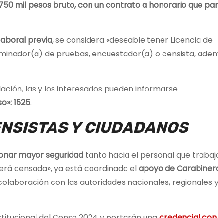
50 mil pesos bruto, con un contrato a honorario que par
laboral previa
, se considera «deseable tener Licencia de
minador(a) de pruebas, encuestador(a) o censista, ade
ación, las y los interesados pueden informarse
o»: 1525
.
NSISTAS Y CIUDADANOS
onar mayor seguridad
tanto hacia el personal que trabaj
erá censada», ya está coordinado el
apoyo de Carabinero
 colaboración con las autoridades nacionales, regionales 
nstitucional del Censo 2024 y portarán una
credencial con