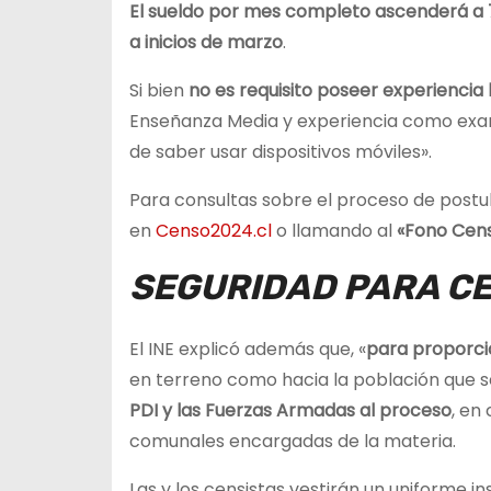
El sueldo por mes completo ascenderá a 7
a inicios de marzo
.
Si bien
no es requisito poseer experiencia 
Enseñanza Media y experiencia como exa
de saber usar dispositivos móviles».
Para consultas sobre el proceso de postul
en
Censo2024.cl
o llamando al
«Fono Cens
SEGURIDAD PARA CE
El INE explicó además que, «
para proporci
en terreno como hacia la población que s
PDI y las Fuerzas Armadas al proceso
, en
comunales encargadas de la materia.
Las y los censistas vestirán un uniforme i