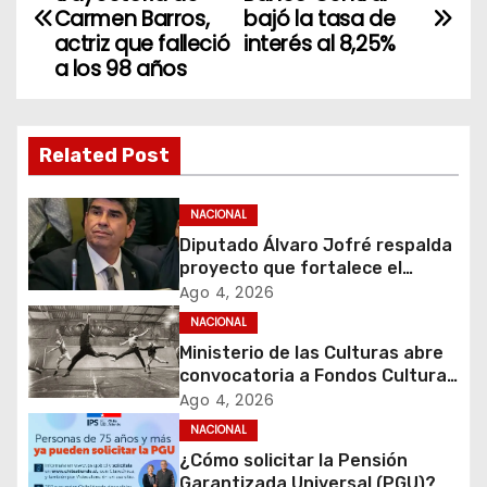
a
Carmen Barros,
bajó la tasa de
actriz que falleció
interés al 8,25%
v
a los 98 años
e
g
Related Post
a
NACIONAL
c
Diputado Álvaro Jofré respalda
proyecto que fortalece el
i
control de identidad durante
Ago 4, 2026
estados de excepción
NACIONAL
ó
Ministerio de las Culturas abre
convocatoria a Fondos Cultura
n
2027 con foco en
Ago 4, 2026
transparencia, innovación y
d
NACIONAL
acceso ciudadano
¿Cómo solicitar la Pensión
e
Garantizada Universal (PGU)?