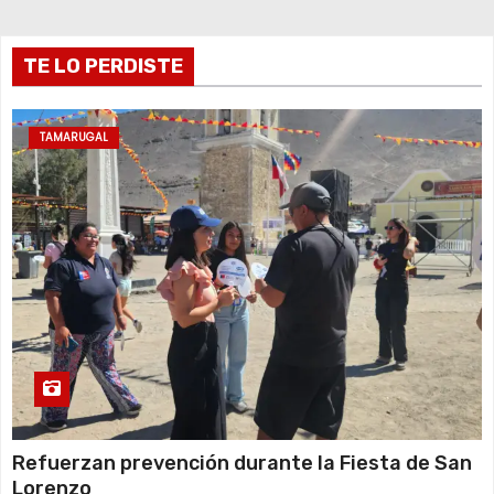
t
r
TE LO PERDISTE
a
TAMARUGAL
d
a
s
Refuerzan prevención durante la Fiesta de San
Lorenzo