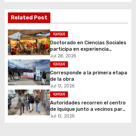
g
Related Post
a
c
IQUIQUE
Doctorado en Ciencias Sociales
i
participa en experiencia
comunitaria sobre cuidados y
Jul 28, 2026
ó
migración
IQUIQUE
Corresponde a la primera etapa
n
de la obra
d
Jul 13, 2026
IQUIQUE
e
Autoridades recorren el centro
de Iquique junto a vecinos para
e
abordar problemáticas y
Jul 13, 2026
recuperar espacios públicos
n