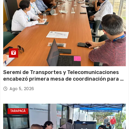
a
s
Seremi de Transportes y Telecomunicaciones
encabezó primera mesa de coordinación para el
retiro de cables en desuso en Iquique
Ago 5, 2026
TARAPACÁ