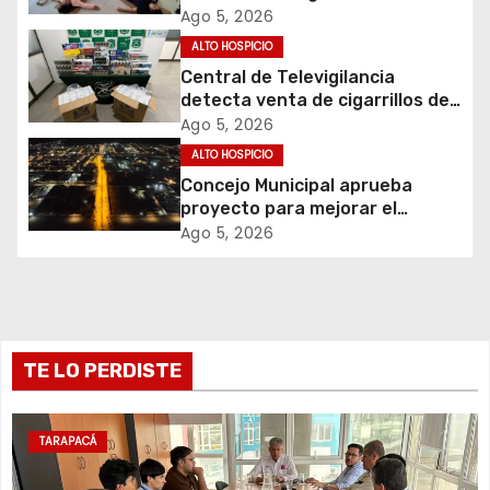
de Apoyos y Cuidados
Ago 5, 2026
ó
ALTO HOSPICIO
Central de Televigilancia
n
detecta venta de cigarrillos de
contrabando y permite
d
Ago 5, 2026
incautación de más de 3 mil
ALTO HOSPICIO
cajetillas
e
Concejo Municipal aprueba
proyecto para mejorar el
e
alumbrado público del sector El
Ago 5, 2026
Boro
n
t
r
TE LO PERDISTE
a
TARAPACÁ
d