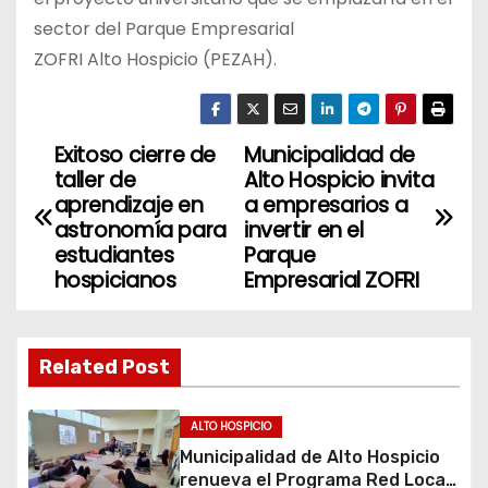
sector del Parque Empresarial
ZOFRI Alto Hospicio (PEZAH).
Exitoso cierre de
Municipalidad de
N
taller de
Alto Hospicio invita
a
aprendizaje en
a empresarios a
astronomía para
invertir en el
v
estudiantes
Parque
hospicianos
Empresarial ZOFRI
e
g
Related Post
a
c
ALTO HOSPICIO
Municipalidad de Alto Hospicio
i
renueva el Programa Red Local