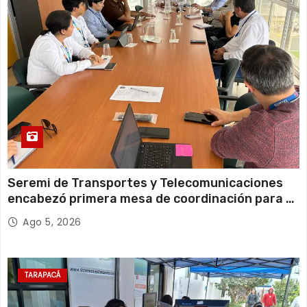
a
s
Seremi de Transportes y Telecomunicaciones
encabezó primera mesa de coordinación para el
retiro de cables en desuso en Iquique
Ago 5, 2026
TARAPACÁ