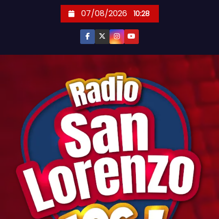
S
07/08/2026
10:28
k
i
p
t
o
c
o
n
t
e
n
t