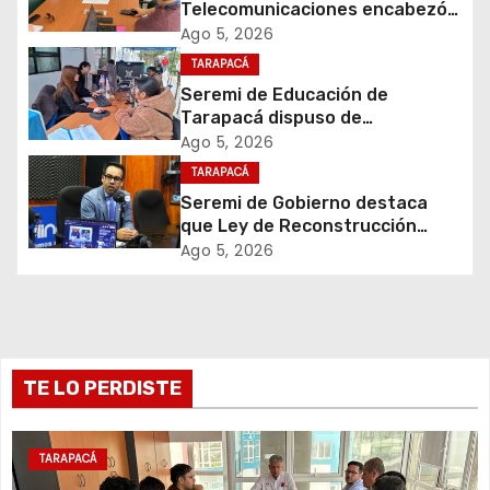
Telecomunicaciones encabezó
ó
primera mesa de coordinación
Ago 5, 2026
para el retiro de cables en
TARAPACÁ
n
desuso en Iquique
Seremi de Educación de
d
Tarapacá dispuso de
facilitadores para apoyar
Ago 5, 2026
e
proceso de Admisión Escolar
TARAPACÁ
2027
Seremi de Gobierno destaca
e
que Ley de Reconstrucción
Nacional impulsará la inversión
Ago 5, 2026
n
y el empleo en Tarapacá
t
r
TE LO PERDISTE
a
d
TARAPACÁ