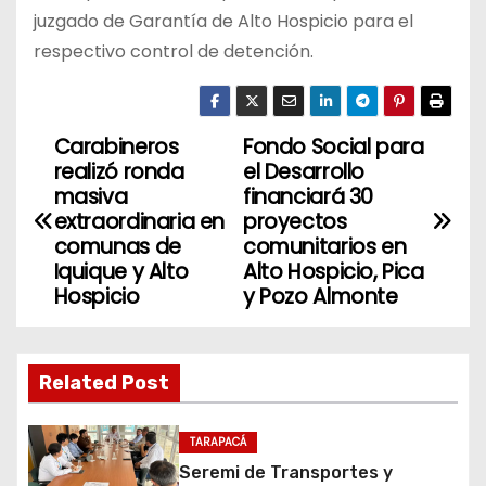
juzgado de Garantía de Alto Hospicio para el
respectivo control de detención.
Carabineros
Fondo Social para
N
realizó ronda
el Desarrollo
a
masiva
financiará 30
extraordinaria en
proyectos
v
comunas de
comunitarios en
Iquique y Alto
Alto Hospicio, Pica
e
Hospicio
y Pozo Almonte
g
a
Related Post
c
TARAPACÁ
i
Seremi de Transportes y