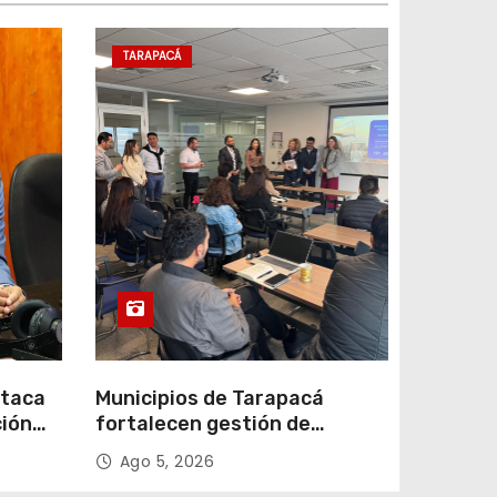
TARAPACÁ
staca
Municipios de Tarapacá
ción
fortalecen gestión de
subsidios de agua potable en
Ago 5, 2026
n
jornada regional organizada