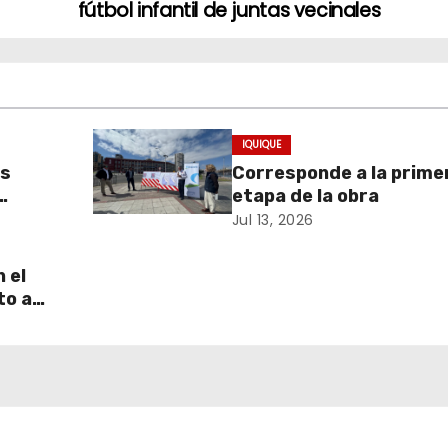
fútbol infantil de juntas vecinales
IQUIQUE
as
Corresponde a la prime
etapa de la obra
ria
Jul 13, 2026
ración
 el
to a
uperar