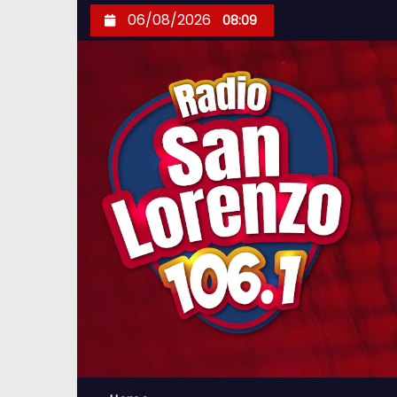
S
06/08/2026
08:09
k
i
p
t
o
c
o
n
t
e
n
t