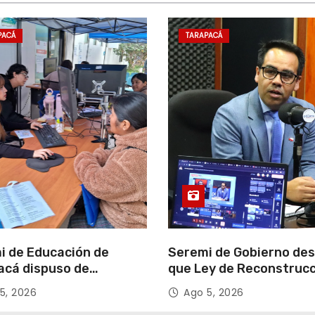
PACÁ
TARAPACÁ
i de Educación de
Seremi de Gobierno de
acá dispuso de
que Ley de Reconstruc
tadores para apoyar
Nacional impulsará la
5, 2026
Ago 5, 2026
so de Admisión Escolar
inversión y el empleo e