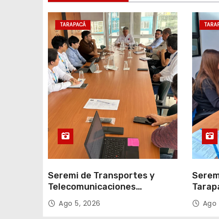
e
TARAPACÁ
TARA
n
t
r
a
d
a
s
Seremi de Transportes y
Serem
Telecomunicaciones
Tarap
encabezó primera mesa de
facili
Ago 5, 2026
Ago 
coordinación para el retiro de
proce