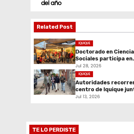
a
del año
v
Related Post
e
g
IQUIQUE
Doctorado en Cienci
a
Sociales participa en
c
experiencia comunita
Jul 28, 2026
sobre cuidados y mig
IQUIQUE
i
Autoridades recorren
centro de Iquique jun
ó
vecinos para abordar
Jul 13, 2026
n
problemáticas y rec
espacios públicos
d
e
TE LO PERDISTE