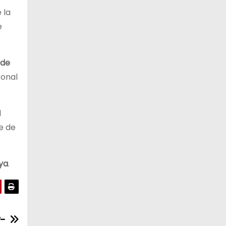
 la
e
rde
sonal
l
e de
ya
.
y-