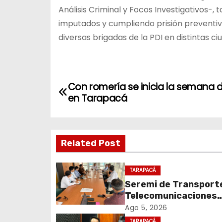
Análisis Criminal y Focos Investigativos-,
imputados y cumpliendo prisión preventiva
diversas brigadas de la PDI en distintas ci
N
Con romería se inicia la semana de
en Tarapacá
a
v
Related Post
e
g
TARAPACÁ
Seremi de Transport
a
Telecomunicaciones
c
encabezó primera me
Ago 5, 2026
coordinación para el 
TARAPACÁ