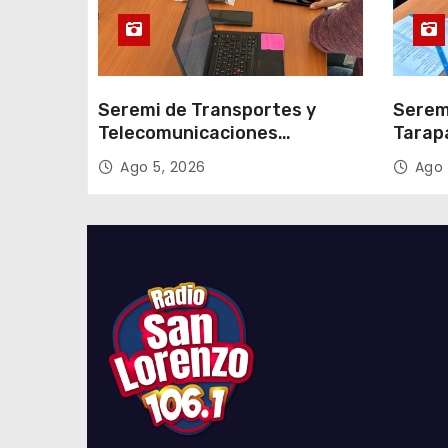
a
s
Seremi de Transportes y
Serem
Telecomunicaciones
Tarap
encabezó primera mesa de
facili
Ago 5, 2026
Ago 
coordinación para el retiro de
proce
cables en desuso en Iquique
2027