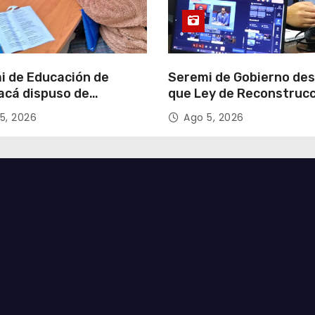
i de Educación de
Seremi de Gobierno de
acá dispuso de
que Ley de Reconstruc
tadores para apoyar
Nacional impulsará la
5, 2026
Ago 5, 2026
so de Admisión Escolar
inversión y el empleo e
Tarapacá