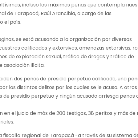
altísimas, incluso las máximas penas que contempla nues
ional de Tarapacá, Raúl Arancibia, a cargo de las
 el país.
áginas, se está acusando a la organización por diversos
cuestros calificados y extorsivos, amenazas extorsivas, r
nes de explotación sexual, tráfico de drogas y tráfico de
asociación ilícita.
e piden dos penas de presidio perpetuo calificado, una pe
or los distintos delitos por los cuales se le acusa. A otros
s de presidio perpetuo y ningún acusado arriesga penas 
 en el juicio de más de 200 testigos, 38 peritos y más de 
iales.
a fiscalía regional de Tarapacá -a través de su sistema d