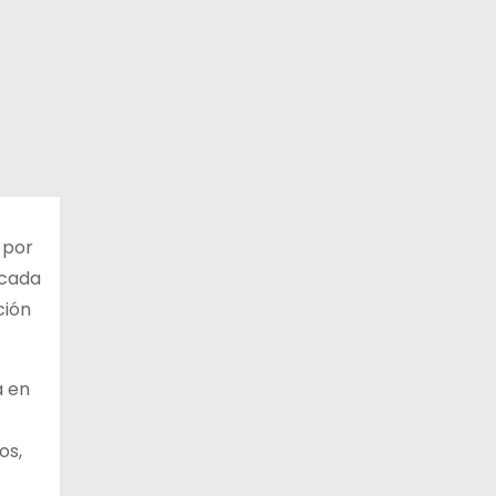
 por
icada
ción
a en
os,