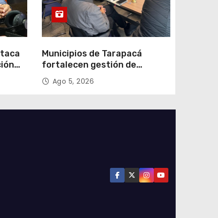
staca
Municipios de Tarapacá
ción
fortalecen gestión de
subsidios de agua potable en
Ago 5, 2026
n
jornada regional organizada
por Aguas del Altiplano y
ANDESS