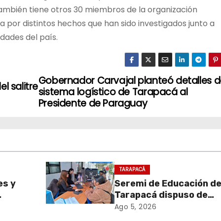
 también tiene otros 30 miembros de la organización
 por distintos hechos que han sido investigados junto a
udades del país.
Gobernador Carvajal planteó detalles d
l salitre
sistema logístico de Tarapacá al
Presidente de Paraguay
TARAPACÁ
es y
Seremi de Educación d
Tarapacá dispuso de
sa de
facilitadores para apo
Ago 5, 2026
retiro
proceso de Admisión