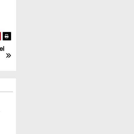
el
e
yar