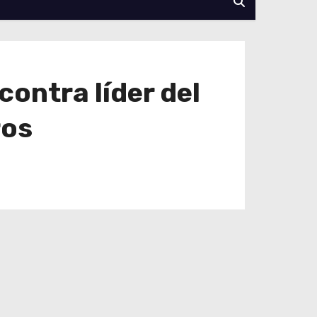
ontra líder del
ros